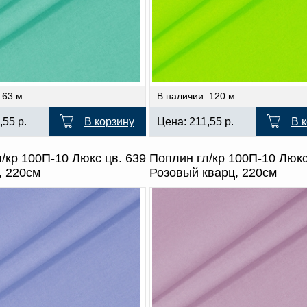
 63 м.
В наличии: 120 м.
,55
р.
В корзину
Цена:
211,55
р.
В 
/кр 100П-10 Люкс цв. 639
Поплин гл/кр 100П-10 Люкс
, 220см
Розовый кварц, 220см