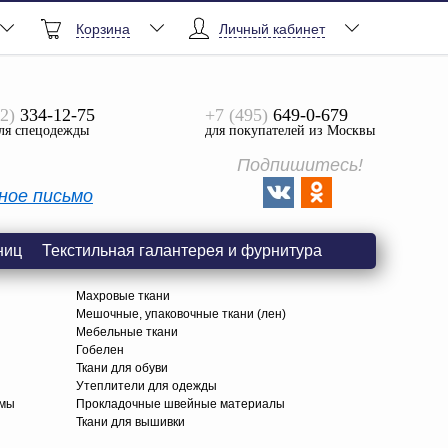
Корзина
Личный кабинет
2)
334-12-75
+7 (495)
649-0-679
ля спецодежды
для покупателей из Москвы
Подпишитесь!
ное письмо
ниц
Текстильная галантерея и фурнитура
Махровые ткани
Мешочные, упаковочные ткани (лен)
Мебельные ткани
Гобелен
Ткани для обуви
я
Утеплители для одежды
амы
Прокладочные швейные материалы
Ткани для вышивки