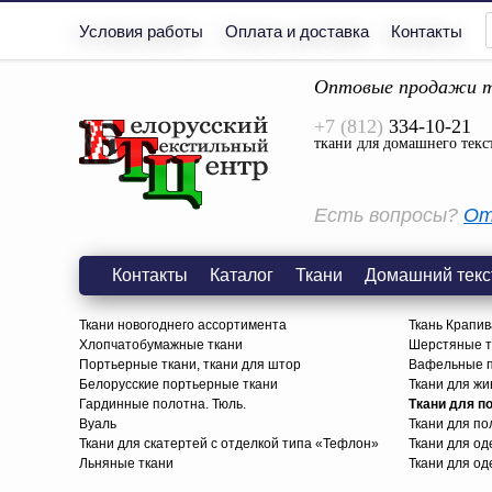
Условия работы
Оплата и доставка
Контакты
Оптовые продажи т
+7 (812)
334-10-21
ткани для домашнего текс
Есть вопросы?
От
Контакты
Каталог
Ткани
Домашний текс
Ткани новогоднего ассортимента
Ткань Крапив
Хлопчатобумажные ткани
Шерстяные тк
Портьерные ткани, ткани для штор
Вафельные п
Белорусские портьерные ткани
Ткани для жи
Гардинные полотна. Тюль.
Ткани для п
Вуаль
Ткани для п
Ткани для скатертей с отделкой типа «Тефлон»
Ткани для о
Льняные ткани
Ткани для од