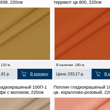
.838, 220см
терракот цв.800, 220см
 120 м.
В наличии: 180 м.
8,91
р.
В корзину
Цена:
233,17
р.
В 
ладкокрашеный 100П-1
Поплин гладкокрашеный 1
офе с молоком, 220см
цв. кораллово-розовый, 2