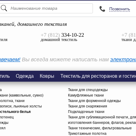
Позвонить
ПОДСКАЗКИ
ТОВАРЫ
каней, домашнего текстиля
+7 (812)
334-10-22
+7 (81
Просмотреть Все
тиля
домашний текстиль
ткани д
КАТЕГОРИИ
вечаем!
Вы всегда можете написать нам
электрон
тиль
Одежда
Ковры
Текстиль для ресторанов и гости
а
Ткани для спецодежды
ани (камвольные, сукно)
Камуфляжные ткани
олотна, ткани
Ткани для форменной одежды
вописи, льняные холсты
Ткани для снаряжения
остельного белья
Подкладочные ткани
олотенец
Ткани для сублимационной печати, дл
дежды
изготовления баннеров, флагов, рекл
еял
Ткани технические, фильтровальные
Трикотажные полотна