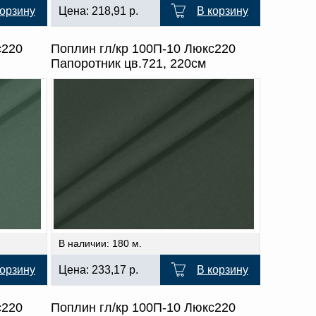
корзину
Цена:
218,91
р.
В корзину
с220
Поплин гл/кр 100П-10 Люкс220
Папоротник цв.721, 220см
В наличии: 180 м.
корзину
Цена:
233,17
р.
В корзину
с220
Поплин гл/кр 100П-10 Люкс220