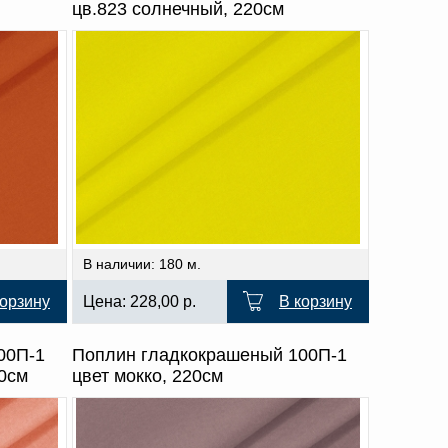
цв.823 солнечный, 220см
В наличии: 180 м.
корзину
Цена:
228,00
р.
В корзину
00П-1
Поплин гладкокрашеный 100П-1
20см
цвет мокко, 220см