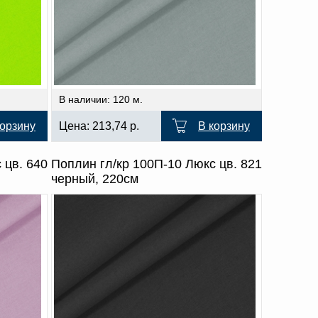
В наличии: 120 м.
корзину
Цена:
213,74
р.
В корзину
 цв. 640
Поплин гл/кр 100П-10 Люкс цв. 821
черный, 220см