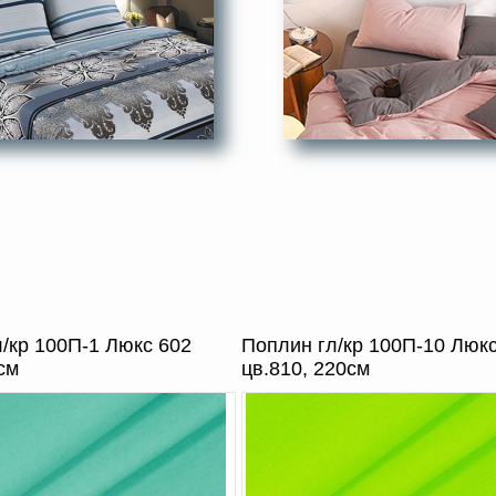
/кр 100П-1 Люкс 602
Поплин гл/кр 100П-10 Люк
см
цв.810, 220см