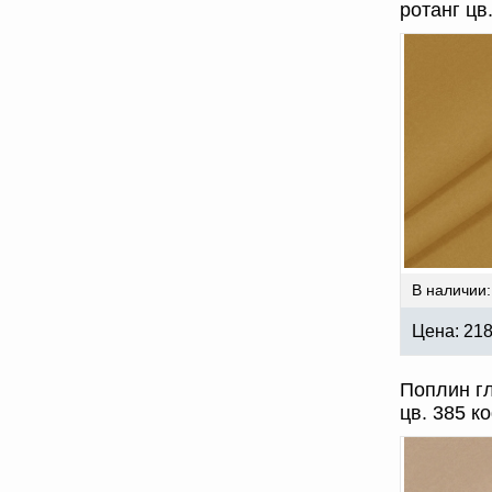
ротанг цв
В наличии:
Цена:
21
Поплин г
цв. 385 к