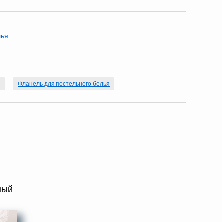
лья
я
Фланель для постельного белья
ный