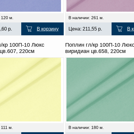
 120 м.
В наличии: 261 м.
5,60
р.
В корзину
Цена:
211,55
р.
В 
/кр 100П-10 Люкс
Поплин гл/кр 100П-10 Люк
цв.607, 220см
виридиан цв.658, 220см
 111 м.
В наличии: 180 м.