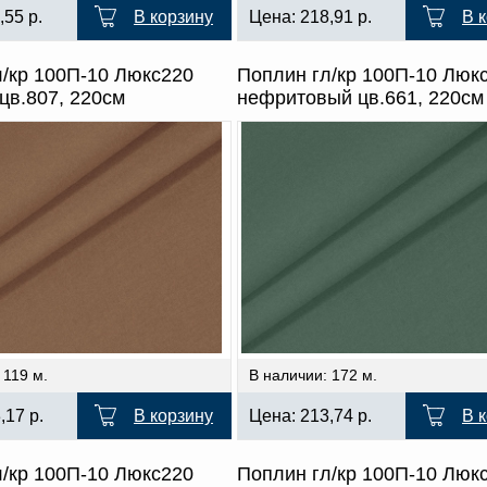
,55
р.
В корзину
Цена:
218,91
р.
В 
л/кр 100П-10 Люкс220
Поплин гл/кр 100П-10 Люк
цв.807, 220см
нефритовый цв.661, 220см
 119 м.
В наличии: 172 м.
3,17
р.
В корзину
Цена:
213,74
р.
В 
л/кр 100П-10 Люкс220
Поплин гл/кр 100П-10 Люк