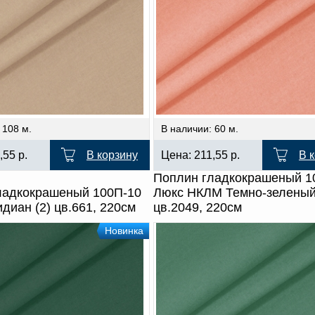
 108 м.
В наличии: 60 м.
,55
р.
В корзину
Цена:
211,55
р.
В 
Поплин гладкокрашеный 1
ладкокрашеный 100П-10
Люкс НКЛМ Темно-зелены
диан (2) цв.661, 220см
цв.2049, 220см
Новинка