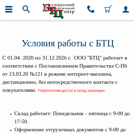
ГЛАВНОЕ МЕНЮ
Контакты
Ткани для домашнего
текстиля
Каталог
+7 (812) 334-10-21
Ткани
Условия работы с БТЦ
Домашний текстиль
Домашний текстиль
Одежда
+7 (812) 334-10-22
C 01.04. 2020 по 31.12.2026 г. ООО "БТЦ" работает в
Ковры
Ткани для спецодежды
Текстиль для ресторанов и
соответствии с Постановлением Правительства С-Пб
гостиниц
+7 (812) 334-12-75
от 13.03.20 №121 в режиме интернет-магазина,
Текстильная галантерея и
фурнитура
дистанционно, без непосредственного контакта с
Для покупателей из
покупателями.
Москвы
Покупателям доступ в склад запрещен.
Условия работы
+7 (495) 649-0-679
Оплата и доставка
msk@beltextil.ru
Как оформить заказ
Склад работает: Понедельник - пятница с 9-00 до
Вакансии
17-50.
Как нас найти
Оформление отгрузочных документов с 9-00 до
Написать нам