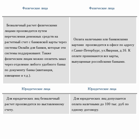
Доверенность на
Физические лица
Физические лица
получение груза
Документы по работе с
персональными данными
Безналичный расчет физическими
Письмо руководителю
лицами производится путем
Вопросы и ответы
перечисления денежных средств на
Добавить
Новости | Статьи
Оплата наличными или банковскими
расчетный счет с банковской карты через
картами производится в офисе по адресу
в
системы Онлайн для банков, которые эти
г.Санкт-Петербург, ул.Якорная, д.16. К
системы поддерживают. Также
корзину
оплате принимаются все карты,
физическим лицам можно оплатить заказ
выпущенные российскими банками.
через отделение любого удобного банка
по документу банка (квитанция,
извещение и т.д.).
Юридические лица
Юридические лица
Для юридических лиц безналичный
Для юридических лиц допускается
расчет производится по выставленному
оплата наличными до 100 тыс. руб по
счету.
одному договору.