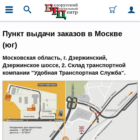
ГЛАВНОЕ МЕНЮ
Контакты
Пункт выдачи заказов в Москве
Каталог
Ткани
(юг)
Домашний текстиль
Одежда
Московская область, г. Дзержинский,
Ковры
Дзержинское шоссе, 2. Склад транспортной
Текстиль для ресторанов и
гостиниц
компании "Удобная Транспортная Служба".
Текстильная галантерея и
фурнитура
Условия работы
Оплата и доставка
Как оформить заказ
Вакансии
Как нас найти
Написать нам