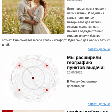
Доверенность на
получение груза
Лето - время ярких красок и
Документы по работе с
легких тканей. И одним из
персональными данными
самых популярных
Письмо руководителю
материалов для летней
Вопросы и ответы
одежды является лен.
Добавить
Новости | Статьи
Льняная одежда отлично
отводит влагу и быстро
в
сохнет. Она сочетает в себе стиль и комфорт. Идеально для жарких летних
корзину
дней.
Читать дальше
Мы расширили
географию
пунктов выдачи!
20/05/2026
В Москву бесплатная
доставка до:...
Читать дальше