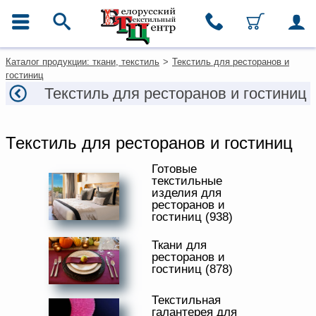
ГЛАВНОЕ МЕНЮ
Контакты
Екатерина Дворецкая
Каталог продукции: ткани, текстиль
>
Текстиль для ресторанов и
+7(911) 092-27-75
Каталог
гостиниц
Ткани
Текстиль для ресторанов и гостиниц
Наталья Макарова
Домашний текстиль
+7 (911) 740-04-30
Одежда
Ковры
________________________
Текстиль для ресторанов и гостиниц
+7 (812) 334-12-74
Текстиль для ресторанов и
horeca@beltextil.ru
Готовые
гостиниц
текстильные
Текстильная галантерея и
изделия для
фурнитура
ресторанов и
гостиниц (938)
Условия работы
Ткани для
Оплата и доставка
ресторанов и
Как оформить заказ
гостиниц (878)
Вакансии
Текстильная
Как нас найти
галантерея для