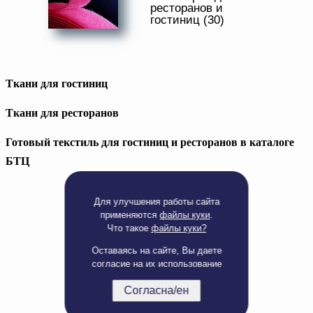
ресторанов и
Написать нам
гостиниц (30)
Доверенность на
получение груза
Документы по работе с
персональными данными
Письмо руководителю
Ткани для гостиниц
Добавить
Вопросы и ответы
Новости | Статьи
в
Ткани для ресторанов
корзину
Готовый текстиль для гостиниц и ресторанов в каталоге
БТЦ
Для улучшения работы сайта
применяются
файлы куки
.
Что такое
файлы куки?
Оставаясь на сайте, Вы даете
согласие на их использование
Согласна/ен
Полная версия сайта