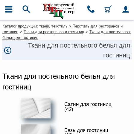
ГЛАВНОЕ МЕНЮ
Фильтры
Очистить фильтры
Контакты
Любовь Красногорская
Каталог продукции: ткани, текстиль
>
Текстиль для ресторанов и
Цена, руб
+7 (812) 334-10-21
Каталог
гостиниц
>
Ткани для ресторанов и гостиниц
>
Ткани для постельного
Ткани
белья для гостиниц
от
до
Палухина Светлана
Домашний текстиль
Ткани для постельного белья для
Вячеславовна
Одежда
+7(911)949-25-35
гостиниц
ТИП
Ковры
Для покупателей из
Текстиль для ресторанов и
гостиниц
Москвы
ВИД ОФОРМЛЕНИЯ
+7 (495) 649-0-679
Ткани для постельного белья для
Текстильная галантерея и
фурнитура
msk@beltextil.ru
ШИРИНА, СМ
гостиниц
Условия работы
ПРИМЕНЕНИЕ
________________________
Оплата и доставка
+7 (812) 334-12-74
Сатин для гостиниц
ПРОИЗВОДИТЕЛЬ
Как оформить заказ
(42)
horeca@beltextil.ru
ХАРАКТЕР РИСУНКА
Вакансии
Как нас найти
Бязь для гостиниц
ОТТЕНОК ЦВЕТА
Написать нам