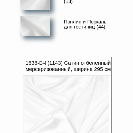
(13)
Доверенность на
получение груза
Документы по работе с
персональными данными
Поплин и Перкаль
Письмо руководителю
для гостиниц (44)
Вопросы и ответы
Добавить
Новости | Статьи
в
корзину
1838-БЧ (1143) Сатин отбеленный
мерсеризованный, ширина 295 см