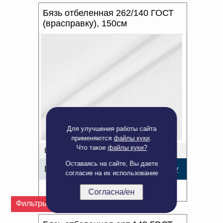
Бязь отбеленная 262/140 ГОСТ
(врасправку), 150см
Для улучшения работы сайта
применяются
файлы куки
.
Что такое
файлы куки?
В наличии: >1000 м.
Оставаясь на сайте, Вы даете
Цена:
112,71
р.
В корзину
согласие на их использование
Подробнее
Согласна/ен
Фильтры