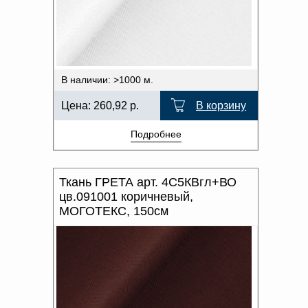
Доверенность на
получение груза
Документы по работе с
персональными данными
Письмо руководителю
Вопросы и ответы
В наличии: >1000 м.
Добавить
Новости | Статьи
в
Цена:
260,92
р.
В корзину
корзину
Подробнее
Ткань ГРЕТА арт. 4С5КВгл+ВО
цв.091001 коричневый,
МОГОТЕКС, 150см