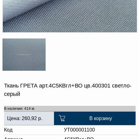
Доверенность на
получение груза
Документы по работе с
персональными данными
Письмо руководителю
Вопросы и ответы
Добавить
Новости | Статьи
в
корзину
Ткань ГРЕТА арт.4С5КВгл+ВО цв.400301 светло-
серый
В наличии: 414 м.
Цена:
260,92
р.
В корзину
Код
УТ000001100