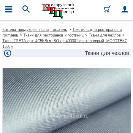
ГЛАВНОЕ МЕНЮ
Контакты
Каталог продукции: ткани, текстиль
>
Текстиль для ресторанов и
Каталог
гостиниц
>
Ткани для ресторанов и гостиниц
>
Ткани для чехлов
>
Ткани
Ткань ГРЕТА арт. 4С5КВгл+ВО цв.400301 светло-серый, МОГОТЕКС,
Домашний текстиль
150см
Одежда
Ткани для чехлов
Ковры
Текстиль для ресторанов и
гостиниц
Текстильная галантерея и
фурнитура
Условия работы
Оплата и доставка
Как оформить заказ
Вакансии
Как нас найти
Написать нам