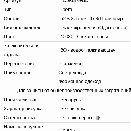
Артикул
4С5КВгл+ВО
Тип
Грета
Состав
53% Хлопок
,
47% Полиэфир
Вид оформления
Гладкокрашеная (Однотонная)
Цвет
400301 Светло-серый
Заключительная
ВО - водоотталкивающая
отделка
Переплетение
Саржевое
Применение
Спецодежда
,
Форменная одежда
Назначение
Для защиты от общепроизводственных загрязнени
Производитель
Беларусь
Характер рисунка
Без рисунка
Оттенок цвета
Оттенки серого
Намотка в рулоне,