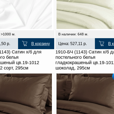
 >1000 м.
В наличии: 648 м.
5,50
р.
В корзину
Цена:
527,11
р.
В 
1143) Сатин х/б для
1910-БЧ (1143) Сатин х/б д
го белья
постельного белья
ашеный цв.19-1012
гладкокрашеный цв.19-101
2 сорт, 295см
шоколад, 295см