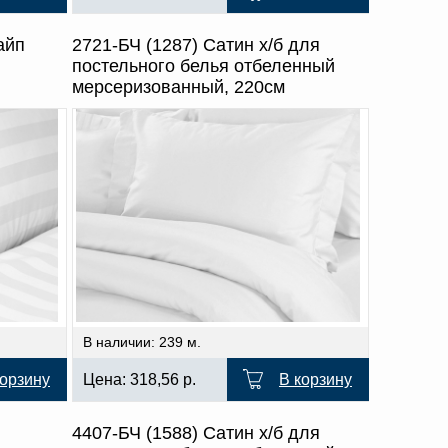
айп
2721-БЧ (1287) Сатин х/б для
постельного белья отбеленный
мерсеризованный, 220см
В наличии: 239 м.
корзину
Цена:
318,56
р.
В корзину
4407-БЧ (1588) Сатин х/б для