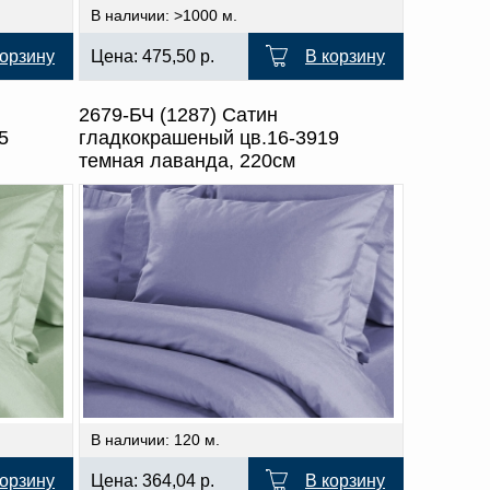
В наличии: >1000 м.
корзину
Цена:
475,50
р.
В корзину
2679-БЧ (1287) Сатин
5
гладкокрашеный цв.16-3919
темная лаванда, 220см
В наличии: 120 м.
корзину
Цена:
364,04
р.
В корзину