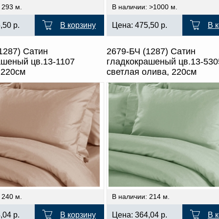
 293 м.
В наличии: >1000 м.
5,50
р.
В корзину
Цена:
475,50
р.
В 
1287) Сатин
2679-БЧ (1287) Сатин
ашеный цв.13-1107
гладкокрашеный цв.13-530
 220см
светлая олива, 220см
 240 м.
В наличии: 214 м.
4,04
р.
В корзину
Цена:
364,04
р.
В 