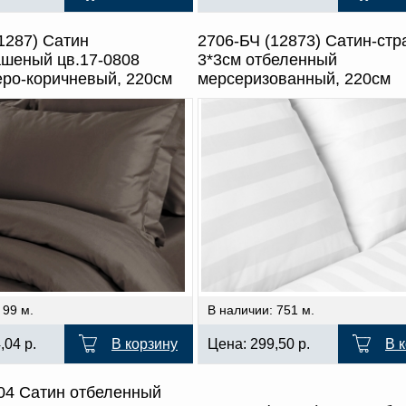
1287) Сатин
2706-БЧ (12873) Сатин-стр
ашеный цв.17-0808
3*3см отбеленный
еро-коричневый, 220см
мерсеризованный, 220см
 99 м.
В наличии: 751 м.
4,04
р.
В корзину
Цена:
299,50
р.
В 
004 Сатин отбеленный