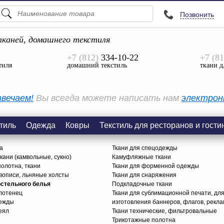
Позвонить
ПОДСКАЗКИ
ТОВАРЫ
каней, домашнего текстиля
+7 (812)
334-10-22
+7 (81
Просмотреть Все
тиля
домашний текстиль
ткани д
КАТЕГОРИИ
вечаем!
Вы всегда можете написать нам
электрон
тиль
Одежда
Ковры
Текстиль для ресторанов и гости
а
Ткани для спецодежды
ани (камвольные, сукно)
Камуфляжные ткани
олотна, ткани
Ткани для форменной одежды
вописи, льняные холсты
Ткани для снаряжения
остельного белья
Подкладочные ткани
олотенец
Ткани для сублимационной печати, дл
дежды
изготовления баннеров, флагов, рекл
еял
Ткани технические, фильтровальные
Трикотажные полотна