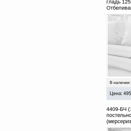
гладь 125
Отбелива
В наличии:
Цена:
49
4409-БЧ (
постельно
(мерсериз