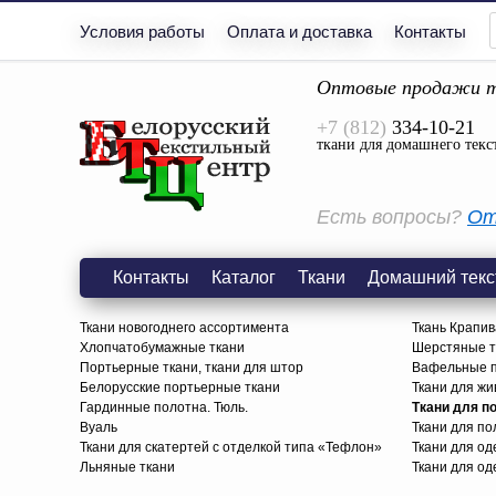
Условия работы
Оплата и доставка
Контакты
Оптовые продажи т
+7 (812)
334-10-21
ткани для домашнего текс
Есть вопросы?
От
Контакты
Каталог
Ткани
Домашний текс
Ткани новогоднего ассортимента
Ткань Крапив
Хлопчатобумажные ткани
Шерстяные тк
Портьерные ткани, ткани для штор
Вафельные п
Белорусские портьерные ткани
Ткани для жи
Гардинные полотна. Тюль.
Ткани для п
Вуаль
Ткани для п
Ткани для скатертей с отделкой типа «Тефлон»
Ткани для о
Льняные ткани
Ткани для од