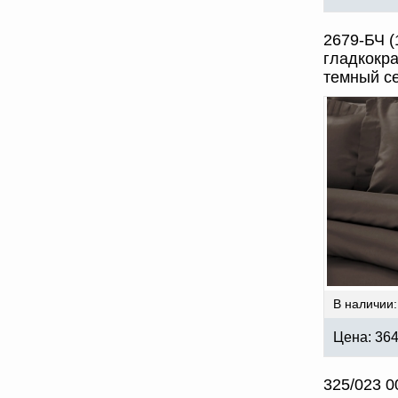
2679-БЧ (
гладкокр
темный с
В наличии:
Цена:
36
325/023 