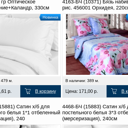
 гр Оптическое
4163-БЧ (10371) Бязь наби
ние+Каландр, 330см
рис. 456001 Орхидея, 220с
Новинка
 479 м.
В наличии: 389 м.
5,61
р.
В корзину
Цена:
171,00
р.
В 
15881) Сатин х/б для
4468-БЧ (15883) Сатин х/б
го белья 1*1 отбеленный
постельного белья 3*3 от
ация), 240
(мерсеризация), 240см