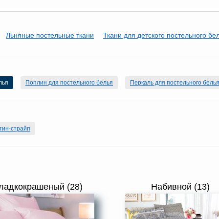
Льняные постельные ткани
Ткани для детского постельного бе
лья
Поплин для постельного белья
Перкаль для постельного бель
тин-страйп
ладкокрашеный (28)
Набивной (13)