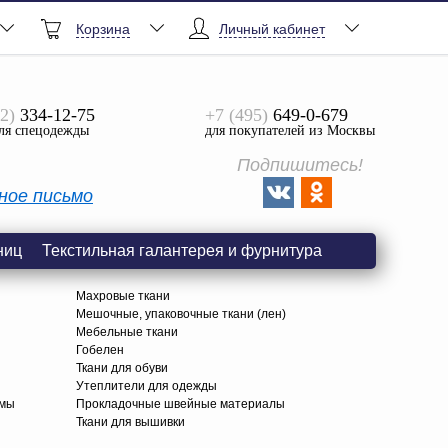
Корзина
Личный кабинет
2)
334-12-75
+7 (495)
649-0-679
ля спецодежды
для покупателей из Москвы
Подпишитесь!
ное письмо
ниц
Текстильная галантерея и фурнитура
Махровые ткани
Мешочные, упаковочные ткани (лен)
Мебельные ткани
Гобелен
Ткани для обуви
я
Утеплители для одежды
амы
Прокладочные швейные материалы
Ткани для вышивки