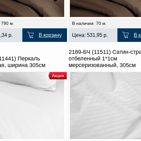
 790 м.
В наличии: 70 м.
5,34
р.
В корзину
Цена:
531,95
р.
В 
2189-БЧ (11511) Сатин-стр
11441) Перкаль
отбеленный 1*1см
ая, ширина 305см
мерсеризованный, 305см
Акция