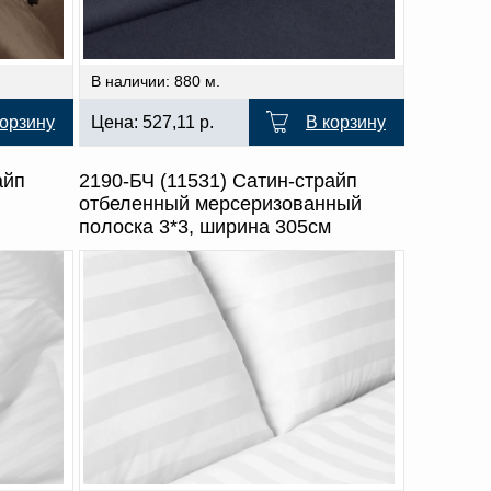
В наличии: 880 м.
корзину
Цена:
527,11
р.
В корзину
айп
2190-БЧ (11531) Сатин-страйп
отбеленный мерсеризованный
полоска 3*3, ширина 305см