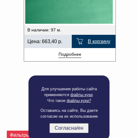
Доверенность на
ОТТЕНОК ЦВЕТА
получение груза
Документы по работе с
персональными данными
Письмо руководителю
В наличии: 97 м.
Вопросы и ответы
Добавить
Новости | Статьи
Цена:
663,40
р.
В корзину
в
Подробнее
корзину
Для улучшения работы сайта
применяются
файлы куки
.
Что такое
файлы куки?
Оставаясь на сайте, Вы даете
согласие на их использование
Согласна/ен
Полная версия сайта
Фильтры