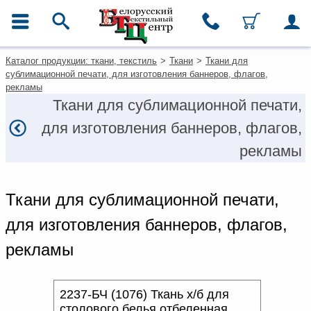
ГЛАВНОЕ МЕНЮ
Контакты
Для покупателей из
Каталог продукции: ткани, текстиль
>
Ткани
>
Ткани для
Москвы
Каталог
сублимационной печати, для изготовления баннеров, флагов,
+7 (495) 649-0-679
Ткани
рекламы
msk@beltextil.ru
Домашний текстиль
Ткани для сублимационной печати,
Одежда
для изготовления баннеров, флагов,
Ковры
Текстиль для ресторанов и
рекламы
гостиниц
Текстильная галантерея и
фурнитура
Ткани для сублимационной печати,
Условия работы
для изготовления баннеров, флагов,
Оплата и доставка
рекламы
Как оформить заказ
Вакансии
Как нас найти
2237-БЧ (1076) Ткань х/б для
Написать нам
столового белья отбеленная,