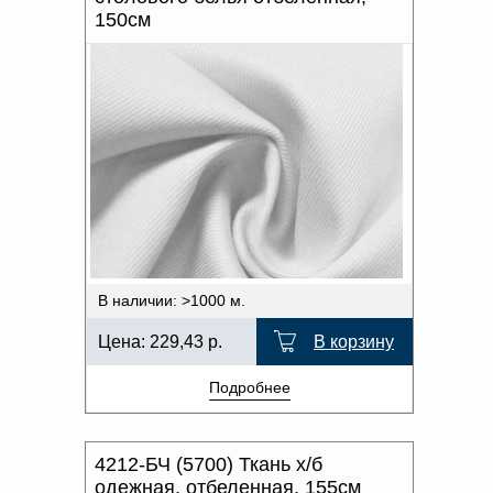
Доверенность на
150см
получение груза
Документы по работе с
персональными данными
Письмо руководителю
Вопросы и ответы
Добавить
Новости | Статьи
в
корзину
В наличии: >1000 м.
Цена:
229,43
р.
В корзину
Подробнее
4212-БЧ (5700) Ткань х/б
одежная, отбеленная, 155см