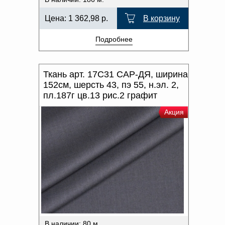
Цена:
1 362,98
р.
В корзину
Подробнее
Ткань арт. 17С31 САР-ДЯ, ширина
152см, шерсть 43, пэ 55, н.эл. 2,
пл.187г цв.13 рис.2 графит
Акция
В наличии: 80 м.