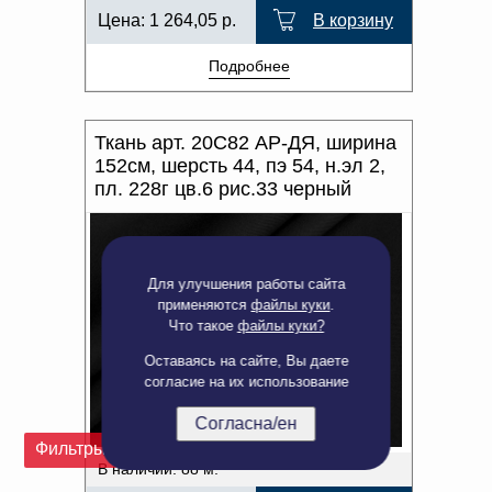
Цена:
1 264,05
р.
В корзину
Подробнее
Ткань арт. 20С82 АР-ДЯ, ширина
152см, шерсть 44, пэ 54, н.эл 2,
пл. 228г цв.6 рис.33 черный
Для улучшения работы сайта
применяются
файлы куки
.
Что такое
файлы куки?
Оставаясь на сайте, Вы даете
согласие на их использование
Согласна/ен
Фильтры
В наличии: 88 м.