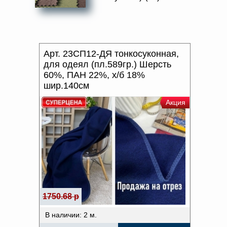
ПРИМЕНЕНИЕ
Доверенность на
получение груза
ПРОИЗВОДИТЕЛЬ
Документы по работе с
персональными данными
Письмо руководителю
ХАРАКТЕР РИСУНКА
Арт. 23СП12-ДЯ тонкосуконная,
Вопросы и ответы
Добавить
Новости | Статьи
для одеял (пл.589гр.) Шерсть
ОТТЕНОК ЦВЕТА
60%, ПАН 22%, х/б 18%
в
шир.140см
ВИД ПАКОВКИ ТКАНИ
корзину
Акция
1750.68 р
В наличии: 2 м.