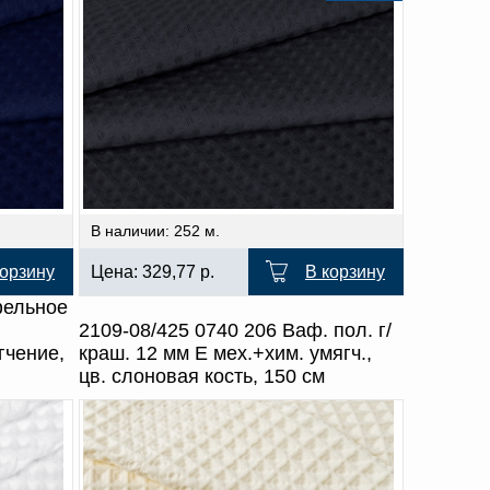
В наличии: 252 м.
корзину
Цена:
329,77
р.
В корзину
фельное
2109-08/425 0740 206 Ваф. пол. г/
гчение,
краш. 12 мм Е мех.+хим. умягч.,
цв. слоновая кость, 150 см