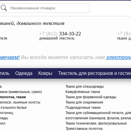
ПОДСКАЗКИ
ТОВАРЫ
каней, домашнего текстиля
+7 (812)
334-10-22
+7 (81
Просмотреть Все
тиля
домашний текстиль
ткани д
КАТЕГОРИИ
вечаем!
Вы всегда можете написать нам
электрон
тиль
Одежда
Ковры
Текстиль для ресторанов и гости
а
Ткани для спецодежды
ани (камвольные, сукно)
Камуфляжные ткани
олотна, ткани
Ткани для форменной одежды
вописи, льняные холсты
Ткани для снаряжения
стельного белья
Подкладочные ткани
олотенец
Ткани для сублимационной печати, дл
дежды
изготовления баннеров, флагов, рекл
еял
Ткани технические, фильтровальные
Трикотажные полотна