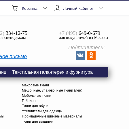
Корзина
Личный кабинет
2)
334-12-75
+7 (495)
649-0-679
ля спецодежды
для покупателей из Москвы
Подпишитесь!
ное письмо
ниц
Текстильная галантерея и фурнитура
Махровые ткани
Мешочные, упаковочные ткани (лен)
Мебельные ткани
Гобелен
Ткани для обуви
я
Утеплители для одежды
амы
Прокладочные швейные материалы
Ткани для вышивки