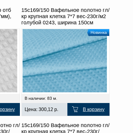
 отб
15с169/150 Вафельное полотно гл/
7мм),
кр крупная клетка 7*7 вес-230г/м2
голубой 0243, ширина 150см
Новинка
В наличии: 83 м.
корзину
Цена:
300,12
р.
В корзину
отно гл/
15с169/150 Вафельное полотно гл/
30г/
кр крупная клетка 7*7 вес-230г/