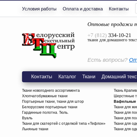
Условия работы
Оплата и доставка
Контакты
Оптовые продажи т
+7 (812)
334-10-21
ткани для домашнего текс
Есть вопросы?
От
Контакты
Каталог
Ткани
Домашний текс
Ткани новогоднего ассортимента
Ткань Крапив
Хлопчатобумажные ткани
Шерстяные тк
Портьерные ткани, ткани для штор
Вафельные п
Белорусские портьерные ткани
Ткани для жи
Гардинные полотна. Тюль.
Ткани для по
Вуаль
Ткани для п
Ткани для скатертей с отделкой типа «Тефлон»
Ткани для о
Льняные ткани
Ткани для од