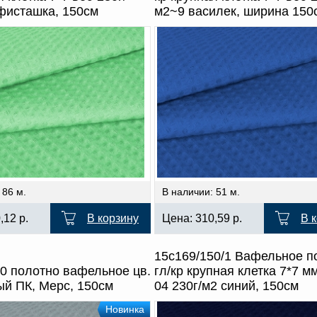
фисташка, 150см
м2~9 василек, ширина 150
 86 м.
В наличии: 51 м.
0,12
р.
В корзину
Цена:
310,59
р.
В 
15с169/150/1 Вафельное п
0 полотно вафельное цв.
гл/кр крупная клетка 7*7 м
ый ПК, Мерс, 150см
04 230г/м2 синий, 150см
Новинка