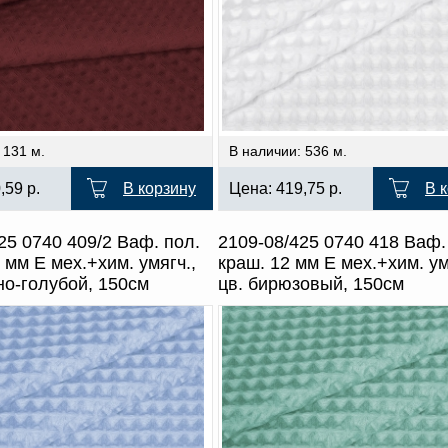
 131 м.
В наличии: 536 м.
0,59
р.
В корзину
Цена:
419,75
р.
В 
25 0740 409/2 Ваф. пол.
2109-08/425 0740 418 Ваф. 
2 мм Е мех.+хим. умягч.,
краш. 12 мм Е мех.+хим. ум
но-голубой, 150см
цв. бирюзовый, 150см