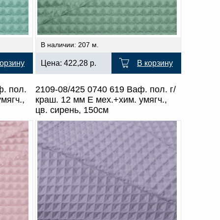
В наличии: 207 м.
корзину
Цена:
422,28
р.
В корзину
ф. пол.
2109-08/425 0740 619 Ваф. пол. г/
мягч.,
краш. 12 мм Е мех.+хим. умягч.,
цв. сирень, 150см