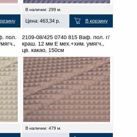
В наличии: 299 м.
корзину
Цена:
463,34
р.
В корзину
ф. пол.
2109-08/425 0740 815 Ваф. пол. г/
мягч.,
краш. 12 мм Е мех.+хим. умягч.,
цв. какао, 150см
В наличии: 479 м.