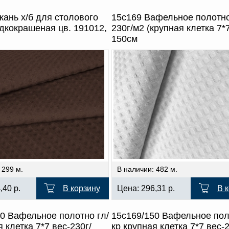
кань х/б для столового
15с169 Вафельное полотно
дкокрашеная цв. 191012,
230г/м2 (крупная клетка 7*
150см
 299 м.
В наличии: 482 м.
4,40
р.
В корзину
Цена:
296,31
р.
В 
0 Вафельное полотно гл/
15с169/150 Вафельное пол
я клетка 7*7 вес-230г/
кр крупная клетка 7*7 вес-2