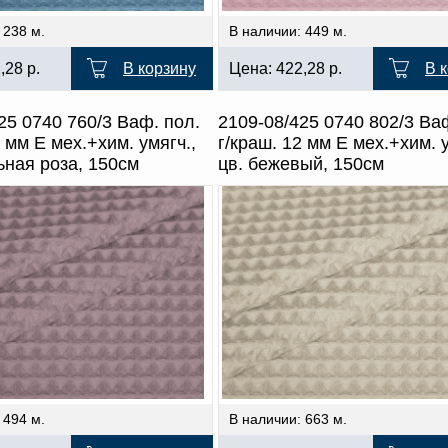
 238 м.
В наличии: 449 м.
2,28
р.
В корзину
Цена:
422,28
р.
В 
25 0740 760/3 Ваф. пол.
2109-08/425 0740 802/3 Ва
2 мм Е мех.+хим. умягч.,
г/краш. 12 мм Е мех.+хим. у
ьная роза, 150см
цв. бежевый, 150см
 494 м.
В наличии: 663 м.