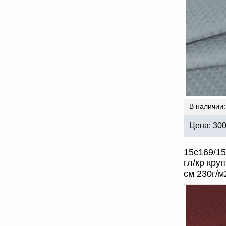
В наличии:
Цена:
30
15с169/1
гл/кр кру
см 230г/м