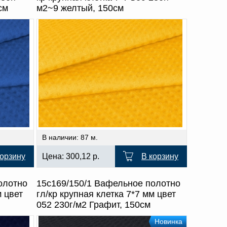
см
м2~9 желтый, 150см
В наличии: 87 м.
корзину
Цена:
300,12
р.
В корзину
олотно
15с169/150/1 Вафельное полотно
м цвет
гл/кр крупная клетка 7*7 мм цвет
052 230г/м2 Графит, 150см
Новинка