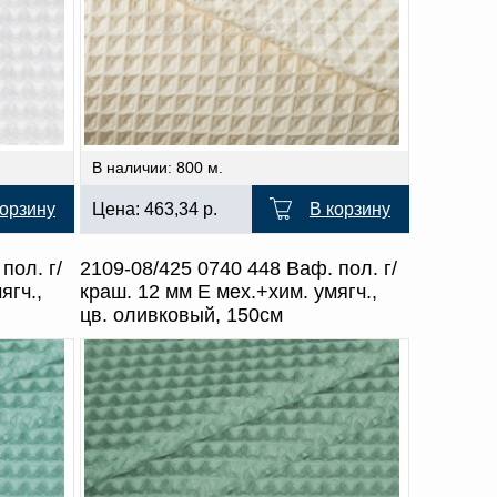
В наличии: 800 м.
корзину
Цена:
463,34
р.
В корзину
пол. г/
2109-08/425 0740 448 Ваф. пол. г/
ягч.,
краш. 12 мм Е мех.+хим. умягч.,
цв. оливковый, 150см