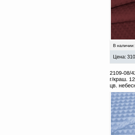
В наличии:
Цена:
31
2109-08/4
г/краш. 1
цв. небес