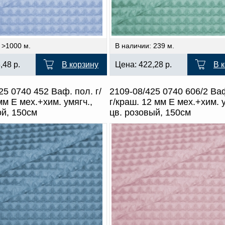
 >1000 м.
В наличии: 239 м.
3,48
р.
В корзину
Цена:
422,28
р.
В 
25 0740 452 Ваф. пол. г/
2109-08/425 0740 606/2 Ва
мм Е мех.+хим. умягч.,
г/краш. 12 мм Е мех.+хим. у
ой, 150см
цв. розовый, 150см