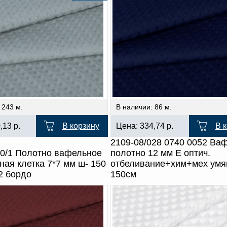
 243 м.
В наличии: 86 м.
0,13
р.
В корзину
Цена:
334,74
р.
В 
2109-08/028 0740 0052 Ва
50/1 Полотно вафельное
полотно 12 мм Е оптич.
пная клетка 7*7 мм ш- 150
отбеливание+хим+мех умя
2 бордо
150см