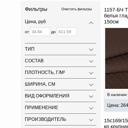
Фильтры
1157-БЧ Т
Очистить фильтры
белья гла
150см
Цена, руб
от
до
ТИП
СОСТАВ
ПЛОТНОСТЬ, Г/М²
ШИРИНА, СМ
В наличии:
ВИД ОФОРМЛЕНИЯ
Цена:
26
ПРИМЕНЕНИЕ
ПРОИЗВОДИТЕЛЬ
15с169/15
кр крупна