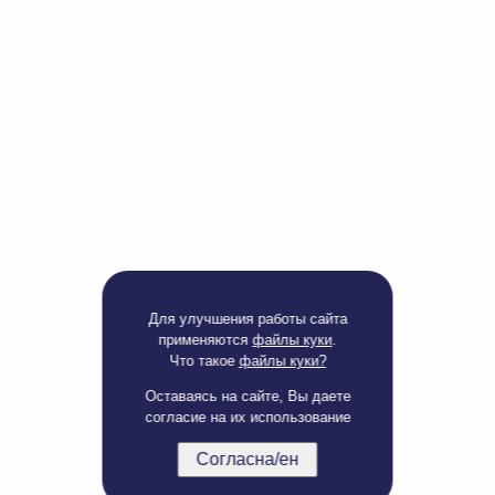
Доверенность на
получение груза
Документы по работе с
персональными данными
Письмо руководителю
Вопросы и ответы
Добавить
Новости | Статьи
в
корзину
Для улучшения работы сайта
применяются
файлы куки
.
Что такое
файлы куки?
Оставаясь на сайте, Вы даете
согласие на их использование
Согласна/ен
Полная версия сайта