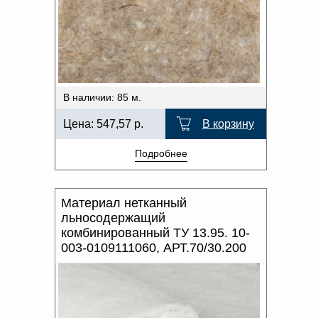
Доверенность на
получение груза
Документы по работе с
персональными данными
Письмо руководителю
Вопросы и ответы
Добавить
Новости | Статьи
В наличии: 85 м.
в
Цена:
547,57
р.
В корзину
корзину
Подробнее
Материал нетканный
льносодержащий
комбинированный ТУ 13.95. 10-
003-0109111060, АРТ.70/30.200