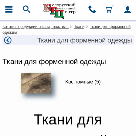
ГЛАВНОЕ МЕНЮ
Контакты
Для покупателей из
Каталог продукции: ткани, текстиль
>
Ткани
>
Ткани для форменной
Москвы
Каталог
одежды
+7 (495) 649-0-679
Ткани
Ткани для форменной одежды
msk@beltextil.ru
Домашний текстиль
Одежда
Ковры
Ткани для форменной одежды
Текстиль для ресторанов и
гостиниц
Текстильная галантерея и
фурнитура
Костюмные (5)
Условия работы
Оплата и доставка
Как оформить заказ
Ткани для
Вакансии
Как нас найти
Написать нам