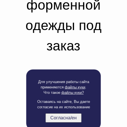
форменной
Доверенность на
получение груза
Документы по работе с
персональными данными
одежды под
Письмо руководителю
Вопросы и ответы
Добавить
Новости | Статьи
заказ
в
корзину
Для улучшения работы сайта
применяются
файлы куки
.
Что такое
файлы куки?
Оставаясь на сайте, Вы даете
согласие на их использование
Согласна/ен
Полная версия сайта