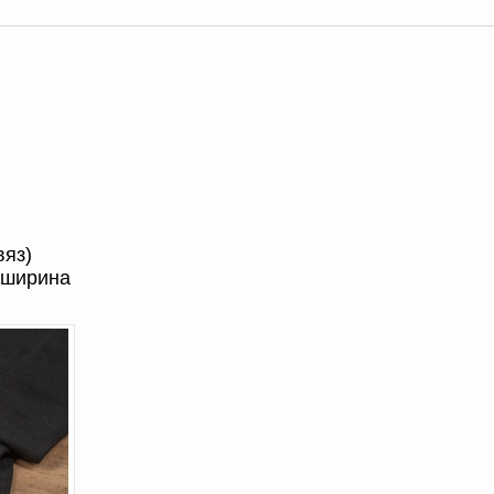
вяз)
 ширина