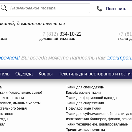
Позвонить
ПОДСКАЗКИ
ТОВАРЫ
каней, домашнего текстиля
+7 (812)
334-10-22
+7 (81
Просмотреть Все
тиля
домашний текстиль
ткани д
КАТЕГОРИИ
вечаем!
Вы всегда можете написать нам
электрон
тиль
Одежда
Ковры
Текстиль для ресторанов и гости
а
Ткани для спецодежды
ани (камвольные, сукно)
Камуфляжные ткани
олотна, ткани
Ткани для форменной одежды
вописи, льняные холсты
Ткани для снаряжения
стельного белья
Подкладочные ткани
олотенец
Ткани для сублимационной печати, дл
дежды
изготовления баннеров, флагов, рекл
еял
Ткани технические, фильтровальные
Трикотажные полотна