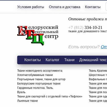
Условия работы
Оплата и доставка
Контакты
Оптовые продажи т
+7 (812)
334-10-21
ткани для домашнего текс
Есть вопросы?
От
Контакты
Каталог
Ткани
Домашний текс
Ткани новогоднего ассортимента
Ткань Крапив
Хлопчатобумажные ткани
Шерстяные тк
Портьерные ткани, ткани для штор
Вафельные п
Белорусские портьерные ткани
Ткани для жи
Гардинные полотна. Тюль.
Ткани для по
Вуаль
Ткани для п
Ткани для скатертей с отделкой типа «Тефлон»
Ткани для о
Льняные ткани
Ткани для од