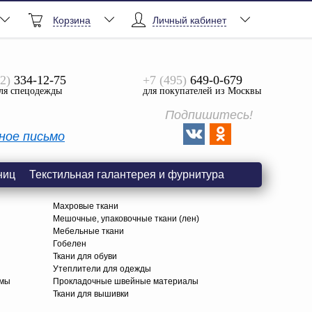
Корзина
Личный кабинет
2)
334-12-75
+7 (495)
649-0-679
ля спецодежды
для покупателей из Москвы
Подпишитесь!
ное письмо
ниц
Текстильная галантерея и фурнитура
Махровые ткани
Мешочные, упаковочные ткани (лен)
Мебельные ткани
Гобелен
Ткани для обуви
я
Утеплители для одежды
амы
Прокладочные швейные материалы
Ткани для вышивки