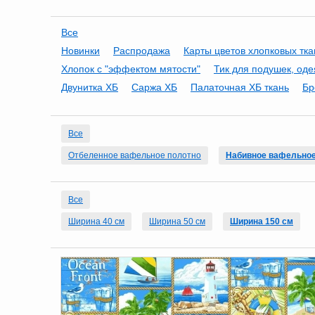
Все
Новинки
Распродажа
Карты цветов хлопковых тк
Хлопок с "эффектом мятости"
Тик для подушек, оде
Двунитка ХБ
Саржа ХБ
Палаточная ХБ ткань
Бр
Все
Отбеленное вафельное полотно
Набивное вафельное
Все
Ширина 40 см
Ширина 50 см
Ширина 150 см