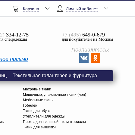
Корзина
Личный кабинет
2)
334-12-75
+7 (495)
649-0-679
ля спецодежды
для покупателей из Москвы
Подпишитесь!
ное письмо
ниц
Текстильная галантерея и фурнитура
Махровые ткани
Мешочные, упаковочные ткани (лен)
Мебельные ткани
Гобелен
Ткани для обуви
я
Утеплители для одежды
амы
Прокладочные швейные материалы
Ткани для вышивки