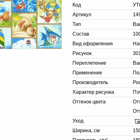
Код
УТ
Артикул
14
Тип
Ва
Состав
10
Вид оформления
На
Рисунок
30
Переплетение
Ва
Применение
По
Производитель
Ро
Характер рисунка
Пэ
Оттенок цвета
От
От
Уход
Ширина, см
15