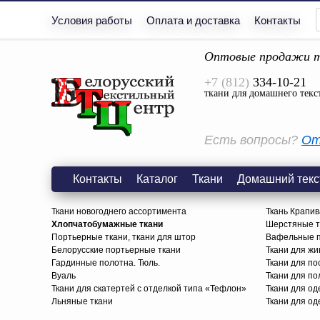
Условия работы
Оплата и доставка
Контакты
Оптовые продажи т
+7 (812)
334-10-21
ткани для домашнего текс
Есть вопросы?
От
Контакты
Каталог
Ткани
Домашний текс
Ткани новогоднего ассортимента
Ткань Крапив
Хлопчатобумажные ткани
Шерстяные тк
Портьерные ткани, ткани для штор
Вафельные п
Белорусские портьерные ткани
Ткани для жи
Гардинные полотна. Тюль.
Ткани для по
Вуаль
Ткани для п
Ткани для скатертей с отделкой типа «Тефлон»
Ткани для о
Льняные ткани
Ткани для од