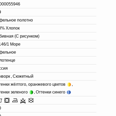
000055946
9
фельное полотно
0% Хлопок
бивная (С рисунком)
146/1 Море
фельное
лотенце
ссия
чворк
,
Сюжетный
тенки жёлтого, оранжевого цветов
,
тенки зеленого
,
Оттенки синего
0