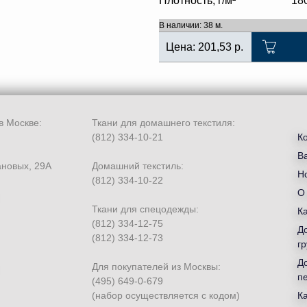
Плотность, г/м²
18
В наличии: 38 м.
Цена:
201,53
р.
в Москве:
Ткани для домашнего текстиля:
(812) 334-10-21
К
В
ановых, 29А
Домашний текстиль:
Но
(812) 334-10-22
О
Ткани для спецодежды:
К
(812) 334-12-75
Д
(812) 334-12-73
гр
Д
Для покупателей из Москвы:
п
(495) 649-0-679
(набор осуществляется с кодом)
К