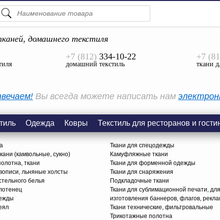
ПОДСКАЗКИ
ТОВАРЫ
каней, домашнего текстиля
+7 (812)
334-10-22
+7 (81
Просмотреть Все
тиля
домашний текстиль
ткани д
КАТЕГОРИИ
вечаем!
Вы всегда можете написать нам
электрон
тиль
Одежда
Ковры
Текстиль для ресторанов и гости
а
Ткани для спецодежды
ани (камвольные, сукно)
Камуфляжные ткани
олотна, ткани
Ткани для форменной одежды
вописи, льняные холсты
Ткани для снаряжения
стельного белья
Подкладочные ткани
олотенец
Ткани для сублимационной печати, дл
дежды
изготовления баннеров, флагов, рекл
еял
Ткани технические, фильтровальные
Трикотажные полотна