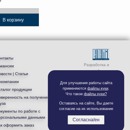
0
В корзину
онтакты
Разработка и
акансии
продвижение сайта —
вости | Статьи
студия «
Ламантин
»
 компании
Для улучшения работы сайта
применяются
файлы куки
.
аталог продукции
Что такое
файлы куки?
оверенность на получение
уза
Оставаясь на сайте, Вы даете
согласие на их использование
окументы по работе с
ерсональными данными
Согласна/ен
ак оформить заказ