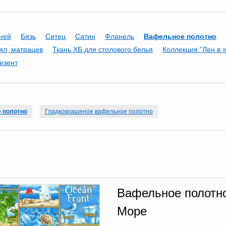
аней
Бязь
Ситец
Сатин
Фланель
Вафельное полотно
ял, матрацев
Ткань ХБ для столового белья
Коллекция "Лен в 
езент
 полотно
Гладкокрашеное вафельное полотно
Вафельное полотно 
Море