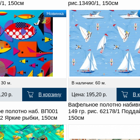
/1, 150см
рис.13490/1, 150см
Новинка
 30 м.
В наличии: 60 м.
5,20
р.
В корзину
Цена:
195,20
р.
В 
Вафельное полотно набивн
е полотно наб. ВП001
149 гр. рис. 62178/1 Подда
/2 Яркие рыбки, 150см
150см