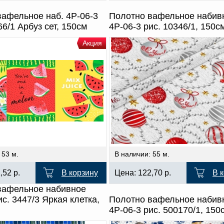
афельное наб. 4Р-06-3
Полотно вафельное набив
66/1 Арбуз сет, 150см
4Р-06-3 рис. 10346/1, 150с
Акция
 53 м.
В наличии: 55 м.
2,52
р.
В корзину
Цена:
122,70
р.
В 
вафельное набивное
ис. 3447/3 Яркая клетка,
Полотно вафельное набив
4Р-06-3 рис. 500170/1, 150