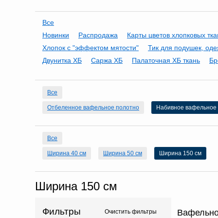
Все
Новинки
Распродажа
Карты цветов хлопковых тк
Хлопок с "эффектом мятости"
Тик для подушек, оде
Двунитка ХБ
Саржа ХБ
Палаточная ХБ ткань
Бр
Все
Отбеленное вафельное полотно
Набивное вафельное
Все
Ширина 40 см
Ширина 50 см
Ширина 150 см
Ширина 150 см
Фильтры
Вафельно
Очистить фильтры