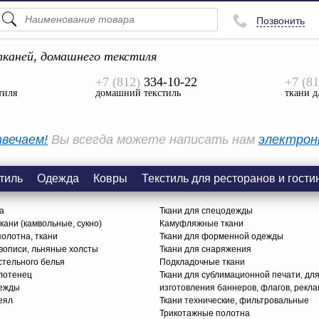
Позвонить
ПОДСКАЗКИ
ТОВАРЫ
каней, домашнего текстиля
+7 (812)
334-10-22
+7 (81
Просмотреть Все
тиля
домашний текстиль
ткани д
КАТЕГОРИИ
вечаем!
Вы всегда можете написать нам
электрон
тиль
Одежда
Ковры
Текстиль для ресторанов и гости
а
Ткани для спецодежды
ани (камвольные, сукно)
Камуфляжные ткани
олотна, ткани
Ткани для форменной одежды
вописи, льняные холсты
Ткани для снаряжения
стельного белья
Подкладочные ткани
олотенец
Ткани для сублимационной печати, дл
дежды
изготовления баннеров, флагов, рекл
еял
Ткани технические, фильтровальные
Трикотажные полотна