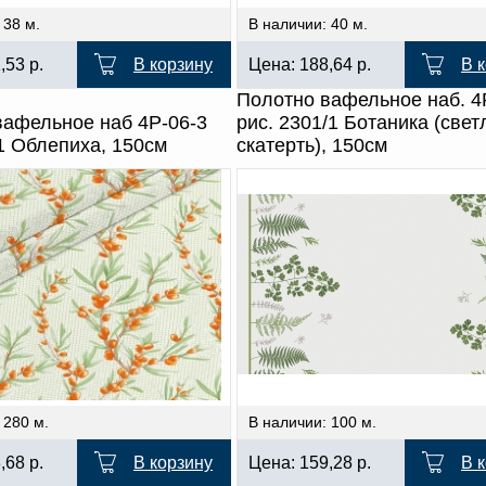
 38 м.
В наличии: 40 м.
1,53
р.
В корзину
Цена:
188,64
р.
В 
Полотно вафельное наб. 4
вафельное наб 4Р-06-3
рис. 2301/1 Ботаника (свет
1 Облепиха, 150см
скатерть), 150см
 280 м.
В наличии: 100 м.
3,68
р.
В корзину
Цена:
159,28
р.
В 