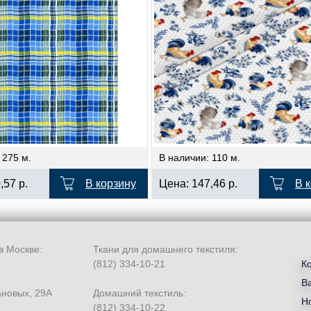
 275 м.
В наличии: 110 м.
0,57
р.
В корзину
Цена:
147,46
р.
В 
в Москве:
Ткани для домашнего текстиля:
(812) 334-10-21
К
В
ановых, 29А
Домашний текстиль:
Но
(812) 334-10-22