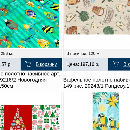
 256 м.
В наличии: 120 м.
0,57
р.
В корзину
Цена:
197,16
р.
В 
е полотно набивное арт.
29216/2 Новогодняя
Вафельное полотно набивн
150см
149 рис. 29243/1 Рандеву,1