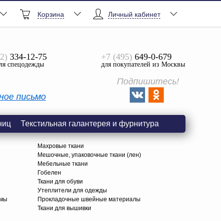
Корзина
Личный кабинет
2)
334-12-75
+7 (495)
649-0-679
ля спецодежды
для покупателей из Москвы
Подпишитесь!
ное письмо
ниц
Текстильная галантерея и фурнитура
Махровые ткани
Мешочные, упаковочные ткани (лен)
Мебельные ткани
Гобелен
Ткани для обуви
я
Утеплители для одежды
амы
Прокладочные швейные материалы
Ткани для вышивки