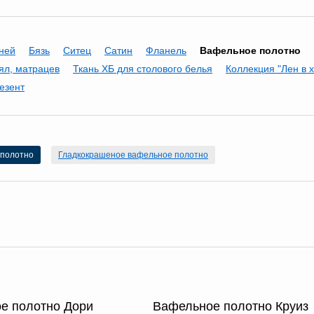
аней
Бязь
Ситец
Сатин
Фланель
Вафельное полотно
ял, матрацев
Ткань ХБ для столового белья
Коллекция "Лен в 
езент
 полотно
Гладкокрашеное вафельное полотно
е полотно Дори
Вафельное полотно Круиз