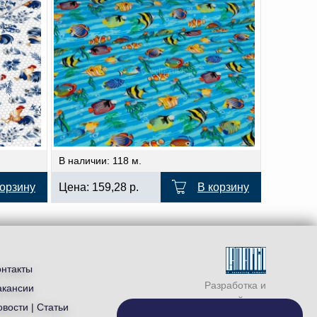
В наличии: 118 м.
корзину
Цена:
159,28
р.
В корзину
онтакты
Разработка и
акансии
продвижение сайта —
вости | Статьи
студия «
Ламантин
»