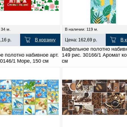
 34 м.
В наличии: 119 м.
7,16
р.
В корзину
Цена:
162,69
р.
В 
Вафельное полотно набивн
е полотно набивное арт.
149 рис. 30166/1 Аромат к
30146/1 Море, 150 см
см