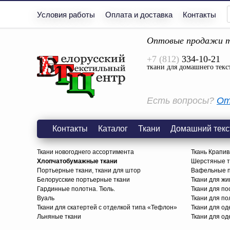
Условия работы
Оплата и доставка
Контакты
Оптовые продажи т
+7 (812)
334-10-21
ткани для домашнего текс
Есть вопросы?
От
Контакты
Каталог
Ткани
Домашний текс
Ткани новогоднего ассортимента
Ткань Крапив
Хлопчатобумажные ткани
Шерстяные тк
Портьерные ткани, ткани для штор
Вафельные п
Белорусские портьерные ткани
Ткани для жи
Гардинные полотна. Тюль.
Ткани для по
Вуаль
Ткани для п
Ткани для скатертей с отделкой типа «Тефлон»
Ткани для о
Льняные ткани
Ткани для од