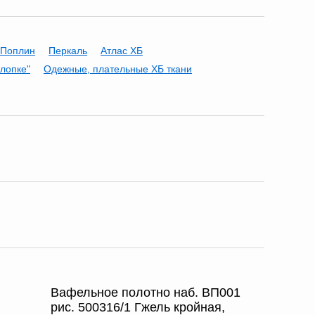
Поплин
Перкаль
Атлас ХБ
хлопке"
Одежные, плательные ХБ ткани
Вафельное полотно наб. ВП001
рис. 500316/1 Гжель кройная,