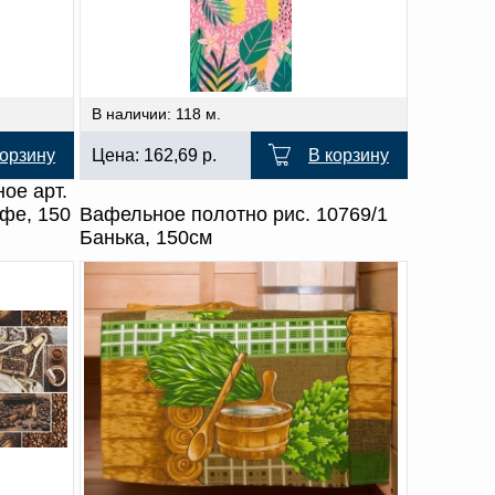
В наличии: 118 м.
корзину
Цена:
162,69
р.
В корзину
ое арт.
офе, 150
Вафельное полотно рис. 10769/1
Банька, 150см