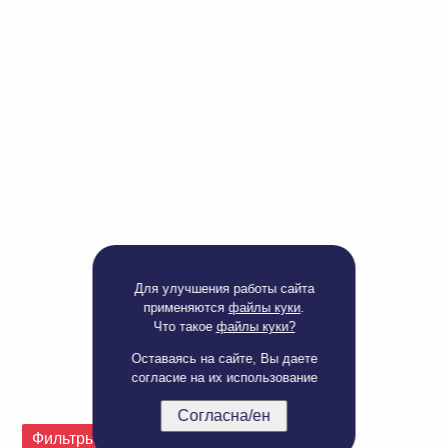
Доверенность на
получение груза
Документы по работе с
персональными данными
Письмо руководителю
Вопросы и ответы
Добавить
Новости | Статьи
в
корзину
Для улучшения работы сайта
применяются
файлы куки
.
Что такое
файлы куки?
Оставаясь на сайте, Вы даете
согласие на их использование
Согласна/ен
Полная версия сайта
Фильтры