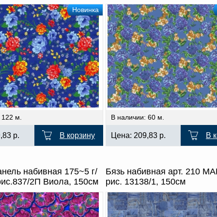
Новинка
 122 м.
В наличии: 60 м.
9,83
р.
В корзину
Цена:
209,83
р.
В 
нель набивная 175~5 г/
Бязь набивная арт. 210 МА
рис.837/2П Виола, 150см
рис. 13138/1, 150см