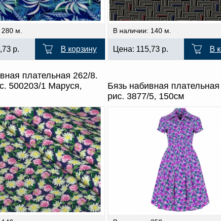
 280 м.
В наличии: 140 м.
,73
р.
В корзину
Цена:
115,73
р.
В 
вная плательная 262/8.
с. 500203/1 Маруся,
Бязь набивная плательная
рис. 3877/5, 150см