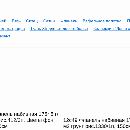
аней
Бязь
Ситец
Сатин
Фланель
Вафельное полотно
П
ял, матрацев
Ткань ХБ для столового белья
Коллекция "Лен в 
езент
нель набивная 175~5 г/
рис.412/3п. Цветы фон
12с49 Фланель набивная 17
0см
м2 грунт рис.1330/1п, 150с