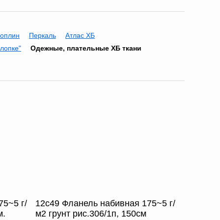
оплин
Перкаль
Атлас ХБ
хлопке"
Одежные, плательные ХБ ткани
5~5 г/
12с49 Фланель набивная 175~5 г/
м.
м2 грунт рис.306/1п, 150см