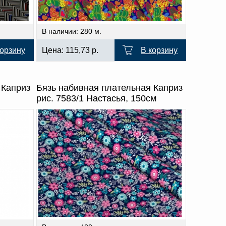
В наличии: 280 м.
корзину
Цена:
115,73
р.
В корзину
 Каприз
Бязь набивная плательная Каприз
рис. 7583/1 Настасья, 150см