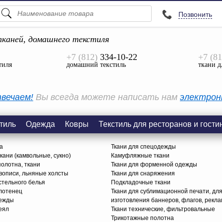
Позвонить
ПОДСКАЗКИ
ТОВАРЫ
каней, домашнего текстиля
+7 (812)
334-10-22
+7 (81
Просмотреть Все
тиля
домашний текстиль
ткани д
КАТЕГОРИИ
вечаем!
Вы всегда можете написать нам
электрон
тиль
Одежда
Ковры
Текстиль для ресторанов и гости
а
Ткани для спецодежды
ани (камвольные, сукно)
Камуфляжные ткани
олотна, ткани
Ткани для форменной одежды
вописи, льняные холсты
Ткани для снаряжения
стельного белья
Подкладочные ткани
олотенец
Ткани для сублимационной печати, дл
дежды
изготовления баннеров, флагов, рекл
еял
Ткани технические, фильтровальные
Трикотажные полотна