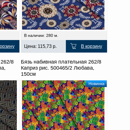
В наличии: 280 м.
корзину
Цена:
115,73
р.
В корзину
 262/8
Бязь набивная плательная 262/8
ла,
Каприз рис. 500465/2 Любава,
150см
Новинка