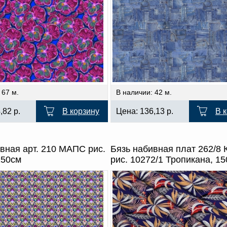
 67 м.
В наличии: 42 м.
4,82
р.
В корзину
Цена:
136,13
р.
В 
вная арт. 210 МАПС рис.
Бязь набивная плат 262/8 
150см
рис. 10272/1 Тропикана, 1