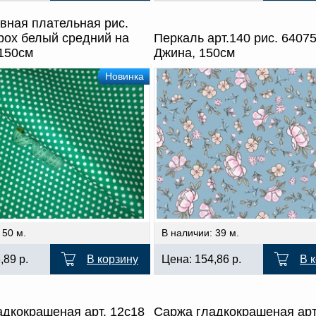
вная плательная рис.
рох белый средний на
Перкаль арт.140 рис. 64075
 150см
Джина, 150см
Новинка
 50 м.
В наличии: 39 м.
6,89
р.
В корзину
Цена:
154,86
р.
В 
дкокрашеная арт. 12с18
Саржа гладкокрашеная арт