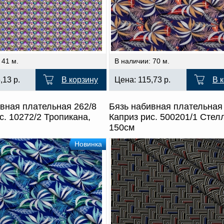
 41 м.
В наличии: 70 м.
6,13
р.
В корзину
Цена:
115,73
р.
В 
вная плательная 262/8
Бязь набивная плательная
с. 10272/2 Тропикана,
Каприз рис. 500201/1 Стел
150см
Новинка