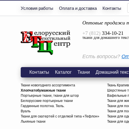
Условия работы
Оплата и доставка
Контакты
Оптовые продажи т
+7 (812)
334-10-21
ткани для домашнего текс
Есть вопросы?
От
Контакты
Каталог
Ткани
Домашний текс
Ткани новогоднего ассортимента
Ткань Крапив
Хлопчатобумажные ткани
Шерстяные тк
Портьерные ткани, ткани для штор
Вафельные п
Белорусские портьерные ткани
Ткани для жи
Гардинные полотна. Тюль.
Ткани для по
Вуаль
Ткани для п
Ткани для скатертей с отделкой типа «Тефлон»
Ткани для о
Льняные ткани
Ткани для од