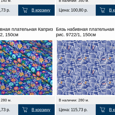
 140 м.
В наличии: 350 м.
,73
р.
В корзину
Цена:
100,80
р.
В 
ивная плательная Каприз
Бязь набивная плательная
/2, 150см
рис. 9722/1, 150см
 280 м.
В наличии: 280 м.
,73
р.
В корзину
Цена:
115,73
р.
В 