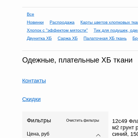
Все
Новинки
Распродажа
Карты цветов хлопковых тк
Хлопок с "эффектом мятости"
Тик для подушек, оде
Двунитка ХБ
Саржа ХБ
Палаточная ХБ ткань
Бр
Одежные, плательные ХБ ткани
Контакты
Скидки
Фильтры
12с49 Фла
Очистить фильтры
м2 грунт 
синий, 15
Цена, руб