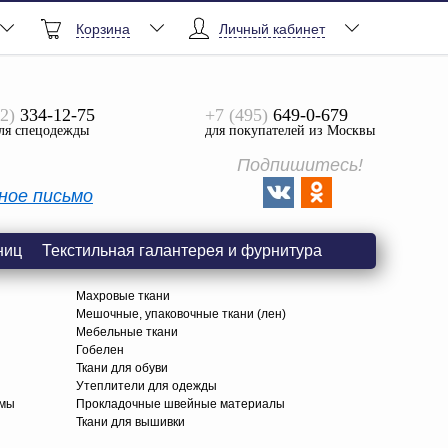
Корзина
Личный кабинет
2)
334-12-75
+7 (495)
649-0-679
ля спецодежды
для покупателей из Москвы
Подпишитесь!
ное письмо
ниц
Текстильная галантерея и фурнитура
Махровые ткани
Мешочные, упаковочные ткани (лен)
Мебельные ткани
Гобелен
Ткани для обуви
я
Утеплители для одежды
амы
Прокладочные швейные материалы
Ткани для вышивки