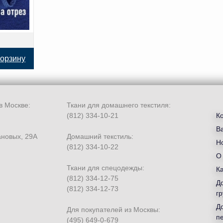
корзину
в Москве:
Ткани для домашнего текстиля:
(812) 334-10-21
К
В
ановых, 29А
Домашний текстиль:
Но
(812) 334-10-22
О
Ткани для спецодежды:
К
(812) 334-12-75
Д
(812) 334-12-73
гр
Д
Для покупателей из Москвы:
п
(495) 649-0-679