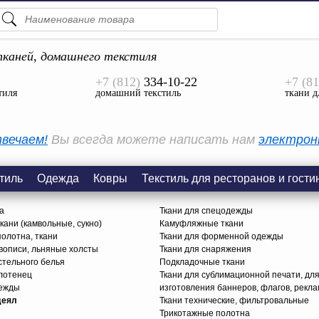
ПОДСКАЗКИ
ТОВАРЫ
каней, домашнего текстиля
+7 (812)
334-10-22
+7 (81
Просмотреть Все
тиля
домашний текстиль
ткани д
КАТЕГОРИИ
вечаем!
Вы всегда можете написать нам
электрон
тиль
Одежда
Ковры
Текстиль для ресторанов и гости
а
Ткани для спецодежды
ани (камвольные, сукно)
Камуфляжные ткани
олотна, ткани
Ткани для форменной одежды
вописи, льняные холсты
Ткани для снаряжения
стельного белья
Подкладочные ткани
олотенец
Ткани для сублимационной печати, дл
дежды
изготовления баннеров, флагов, рекл
деял
Ткани технические, фильтровальные
Трикотажные полотна