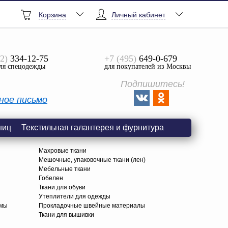
Корзина
Личный кабинет
2)
334-12-75
+7 (495)
649-0-679
ля спецодежды
для покупателей из Москвы
Подпишитесь!
ное письмо
ниц
Текстильная галантерея и фурнитура
Махровые ткани
Мешочные, упаковочные ткани (лен)
Мебельные ткани
Гобелен
Ткани для обуви
я
Утеплители для одежды
амы
Прокладочные швейные материалы
Ткани для вышивки