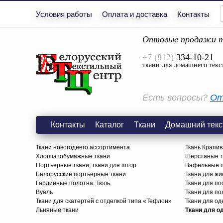
Условия работы
Оплата и доставка
Контакты
Оптовые продажи т
+7 (812)
334-10-21
ткани для домашнего текс
Есть вопросы?
От
Контакты
Каталог
Ткани
Домашний текс
Ткани новогоднего ассортимента
Ткань Крапив
Хлопчатобумажные ткани
Шерстяные тк
Портьерные ткани, ткани для штор
Вафельные п
Белорусские портьерные ткани
Ткани для жи
Гардинные полотна. Тюль.
Ткани для по
Вуаль
Ткани для п
Ткани для скатертей с отделкой типа «Тефлон»
Ткани для о
Льняные ткани
Ткани для о