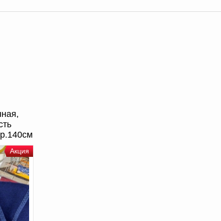
нная,
сть
р.140см
Акция