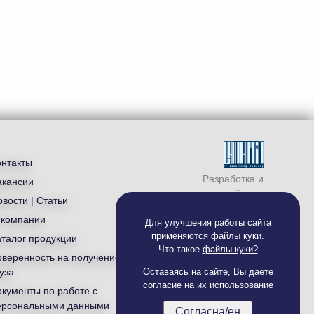
онтакты
Разработка и
акансии
продвижение сайта —
вости | Статьи
студия «
Ламантин
»
 компании
Для улучшения работы сайта
применяются
файлы куки
.
аталог продукции
Что такое
файлы куки?
оверенность на получение
уза
Оставаясь на сайте, Вы даете
согласие на их использование
окументы по работе с
ерсональными данными
Согласна/ен