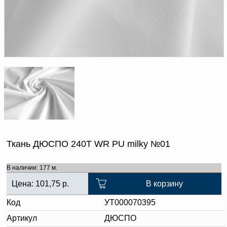
Доверенность на
получение груза
Документы по работе с
персональными данными
Письмо руководителю
Вопросы и ответы
Добавить
Новости | Статьи
в
корзину
Ткань ДЮСПО 240Т WR PU milky №01
В наличии: 177 м.
Цена:
101,75
р.
В корзину
Код
УТ000070395
Артикул
ДЮСПО