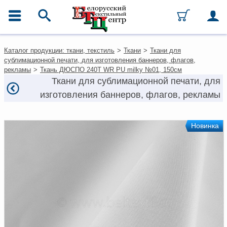
ГЛАВНОЕ МЕНЮ
Контакты
Каталог продукции: ткани, текстиль
>
Ткани
>
Ткани для
Каталог
сублимационной печати, для изготовления баннеров, флагов,
Ткани
рекламы
>
Ткань ДЮСПО 240Т WR PU milky №01, 150см
Домашний текстиль
Ткани для сублимационной печати, для
Одежда
изготовления баннеров, флагов, рекламы
Ковры
Текстиль для ресторанов и
гостиниц
Новинка
Текстильная галантерея и
фурнитура
Условия работы
Оплата и доставка
Как оформить заказ
Вакансии
Как нас найти
Написать нам