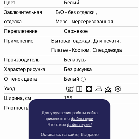
Цвет
Белый
Заключительная
Б/О - без отделки
,
отделка.
Мерс - мерсеризованная
Переплетение
Саржевое
Применение
Бытовая одежда
,
Для печати
,
Платье - Костюм
,
Спецодежда
Производитель
Беларусь
Характер рисунка
Без рисунка
Оттенок цвета
Белый
Уход
Ширина, см
155
Плотность, г/м²
230
Для улучшения работы сайта
применяются
файлы куки
.
Что такое
файлы куки?
Оставаясь на сайте, Вы даете