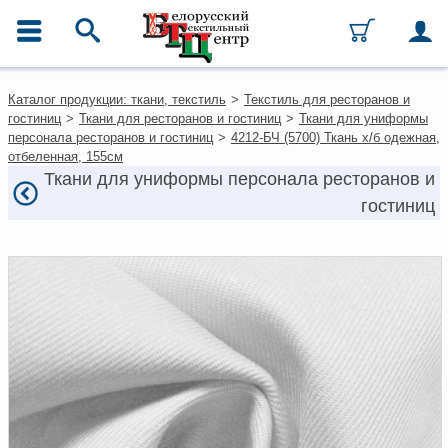
ГЛАВНОЕ МЕНЮ
Контакты
Каталог продукции: ткани, текстиль
>
Текстиль для ресторанов и
Каталог
гостиниц
>
Ткани для ресторанов и гостиниц
>
Ткани для униформы
Ткани
персонала ресторанов и гостиниц
>
4212-БЧ (5700) Ткань х/б одежная,
Домашний текстиль
отбеленная, 155см
Одежда
Ткани для униформы персонала ресторанов и
Ковры
гостиниц
Текстиль для ресторанов и
гостиниц
Текстильная галантерея и
фурнитура
Условия работы
Оплата и доставка
Как оформить заказ
Вакансии
Как нас найти
Написать нам