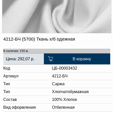
Доверенность на
получение груза
Документы по работе с
персональными данными
Письмо руководителю
Вопросы и ответы
Добавить
Новости | Статьи
в
4212-БЧ (5700) Ткань х/б одежная
корзину
В наличии: 150 м.
Цена:
292,07
р.
В корзину
Код
ЦБ-00003432
Артикул
4212-БЧ
Тип
Саржа
Тип
Хлопчатобумажная
Состав
100% Хлопок
Вид оформления
Отбеленная