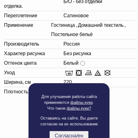
Б/О - без отделки
отделка.
Переплетение
Сатиновое
Применение
Гостиница
,
Домашний текстиль
,
Постельное бельё
Производитель
Россия
Характер рисунка
Без рисунка
Оттенок цвета
Белый
Уход
Ширина, см
220
Плотность, г/м²
135
Для улучшения работы сайта
применяются
файлы куки
.
Что такое
файлы куки?
Оставаясь на сайте, Вы даете
согласие на их использование
Согласна/ен