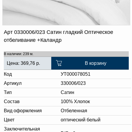
Доверенность на
получение груза
Документы по работе с
персональными данными
Письмо руководителю
Вопросы и ответы
Арт 0330006/023 Сатин гладкий Оптическое
Добавить
Новости | Статьи
отбеливание +Каландр
в
корзину
В наличии: 239 м.
Цена:
369,76
р.
В корзину
Код
УТ000078051
Артикул
330006/023
Тип
Сатин
Состав
100% Хлопок
Вид оформления
Отбеленная
Цвет
оптический белый
Заключительная