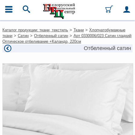
ГЛАВНОЕ МЕНЮ
Контакты
Каталог продукции: ткани, текстиль
>
Ткани
>
Хлопчатобумажные
Каталог
ткани
>
Сатин
>
Отбеленный сатин
>
Арт 0330006/023 Сатин гладкий
Ткани
Оптическое отбеливание +Каландр, 220см
Домашний текстиль
Отбеленный сатин
Одежда
Ковры
Текстиль для ресторанов и
гостиниц
Текстильная галантерея и
фурнитура
Условия работы
Оплата и доставка
Как оформить заказ
Вакансии
Как нас найти
Написать нам