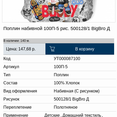
Доверенность на
получение груза
Документы по работе с
персональными данными
Письмо руководителю
Вопросы и ответы
Поплин набивной 100П-5 рис. 500128/1 BigBro Д
Добавить
Новости | Статьи
в
В наличии: 140 м.
корзину
Цена:
147,68
р.
В корзину
Код
УТ000087100
Артикул
100П-5
Тип
Поплин
Состав
100% Хлопок
Вид оформления
Набивная (С рисунком)
Рисунок
500128/1 BigBro Д
Переплетение
Полотняное
Применение
Детские
,
Домашний текстиль
,