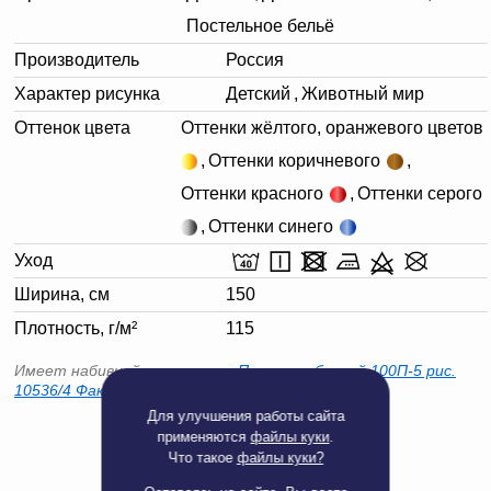
Постельное бельё
Производитель
Россия
Характер рисунка
Детский
,
Животный мир
Оттенок цвета
Оттенки жёлтого, оранжевого цветов
,
Оттенки коричневого
,
Оттенки красного
,
Оттенки серого
,
Оттенки синего
Уход
Ширина, см
150
Плотность, г/м²
115
Имеет набивной компаньон -
Поплин набивной 100П-5 рис.
10536/4 Фактура Точка Д, 150см
Для улучшения работы сайта
применяются
файлы куки
.
Что такое
файлы куки?