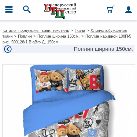
ГЛАВНОЕ МЕНЮ
Контакты
Каталог продукции: ткани, текстиль
>
Ткани
>
Хлопчатобумажные
Каталог
ткани
>
Поплин
>
Поплин ширина 150см.
>
Поплин набивной 100П-5
Ткани
рис. 500128/1 BigBro Д, 150см
Домашний текстиль
Поплин ширина 150см.
Одежда
Ковры
Текстиль для ресторанов и
гостиниц
Текстильная галантерея и
фурнитура
Условия работы
Оплата и доставка
Как оформить заказ
Вакансии
Как нас найти
Написать нам