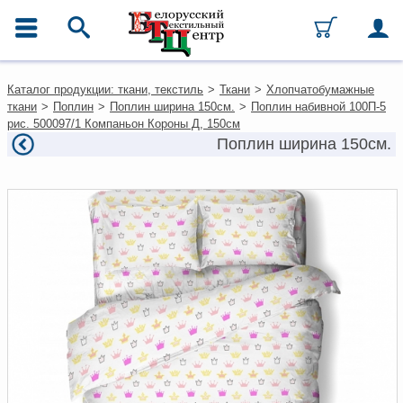
ГЛАВНОЕ МЕНЮ
Контакты
Каталог продукции: ткани, текстиль
>
Ткани
>
Хлопчатобумажные
Каталог
ткани
>
Поплин
>
Поплин ширина 150см.
>
Поплин набивной 100П-5
Ткани
рис. 500097/1 Компаньон Короны Д, 150см
Домашний текстиль
Поплин ширина 150см.
Одежда
Ковры
Текстиль для ресторанов и
гостиниц
Текстильная галантерея и
фурнитура
Условия работы
Оплата и доставка
Как оформить заказ
Вакансии
Как нас найти
Написать нам