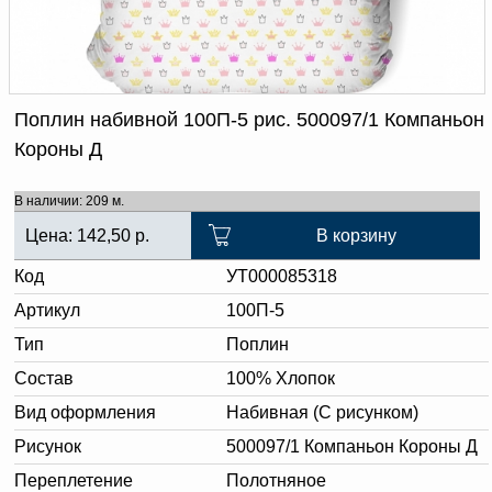
Доверенность на
получение груза
Документы по работе с
персональными данными
Письмо руководителю
Вопросы и ответы
Поплин набивной 100П-5 рис. 500097/1 Компаньон
Добавить
Новости | Статьи
Короны Д
в
корзину
В наличии: 209 м.
Цена:
142,50
р.
В корзину
Код
УТ000085318
Артикул
100П-5
Тип
Поплин
Состав
100% Хлопок
Вид оформления
Набивная (С рисунком)
Рисунок
500097/1 Компаньон Короны Д
Переплетение
Полотняное