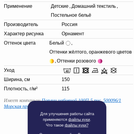
Применение
Детские
,
Домашний текстиль
,
Постельное бельё
Производитель
Россия
Характер рисунка
Орнамент
Оттенок цвета
Белый
,
Оттенки жёлтого, оранжевого цветов
,
Оттенки розового
Уход
Ширина, см
150
Плотность, г/м²
115
Имеет компаньон
Поплин набивной 100П-5 рис. 500096/1
Морская принцесса Д, 150см
Для улучшения работы сайта
применяются
файлы куки
.
Что такое
файлы куки?