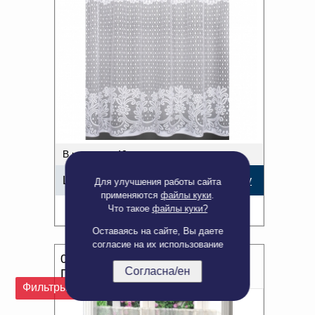
В наличии: 40 м.
Цена:
65,82
р.
В корзину
Для улучшения работы сайта
применяются
файлы куки
.
Что такое
файлы куки?
Подробнее
Оставаясь на сайте, Вы даете
согласие на их использование
0.80м К586/80 ПОЛОТНО
Согласна/ен
ГАРДИННОЕ белый
Фильтры