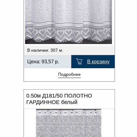
Доверенность на
ВИД КРОМКИ
получение груза
Документы по работе с
персональными данными
Письмо руководителю
Вопросы и ответы
Добавить
Новости | Статьи
в
В наличии: 307 м.
корзину
Цена:
93,57
р.
В корзину
Подробнее
0.50м Д181/50 ПОЛОТНО
ГАРДИННОЕ белый