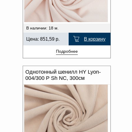
Доверенность на
ОТТЕНОК ЦВЕТА
получение груза
Документы по работе с
персональными данными
Письмо руководителю
В наличии: 18 м.
Вопросы и ответы
Добавить
Новости | Статьи
Цена:
851,59
р.
В корзину
в
Подробнее
корзину
Однотонный шенилл HY Lyon-
004/300 P Sh NC, 300см