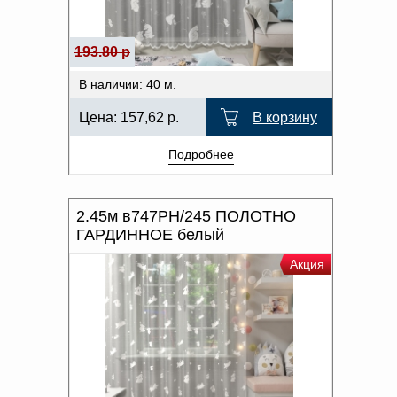
Доверенность на
ОТТЕНОК ЦВЕТА
получение груза
Документы по работе с
193.80 р
персональными данными
Письмо руководителю
В наличии: 40 м.
Вопросы и ответы
Добавить
Новости | Статьи
Цена:
157,62
р.
В корзину
в
Подробнее
корзину
2.45м в747РН/245 ПОЛОТНО
ГАРДИННОЕ белый
Акция