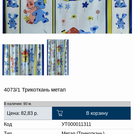
Доверенность на
получение груза
Документы по работе с
персональными данными
Письмо руководителю
Вопросы и ответы
Добавить
Новости | Статьи
в
корзину
4073/1 Трикоткань метап
В наличии: 90 м.
Цена:
82,83
р.
В корзину
Код
УТ000011311
Тип
Метап (Трикоткань)