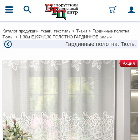
ГЛАВНОЕ МЕНЮ
Контакты
Каталог продукции: ткани, текстиль
>
Ткани
>
Гардинные полотна.
Каталог
Тюль.
>
1.30м Е197Н/130 ПОЛОТНО ГАРДИННОЕ белый
Ткани
Гардинные полотна. Тюль.
Домашний текстиль
Одежда
Ковры
Акция
Текстиль для ресторанов и
гостиниц
Текстильная галантерея и
фурнитура
Условия работы
Оплата и доставка
Как оформить заказ
Вакансии
Как нас найти
Написать нам