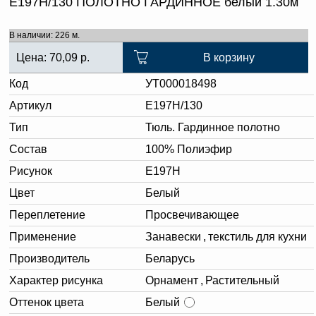
Е197Н/130 ПОЛОТНО ГАРДИННОЕ белый 1.30м
В наличии: 226 м.
Цена:
70,09
р.
В корзину
Код
УТ000018498
Артикул
Е197Н/130
Тип
Тюль. Гардинное полотно
Состав
100% Полиэфир
Рисунок
Е197Н
Цвет
Белый
Переплетение
Просвечивающее
Применение
Занавески
,
текстиль для кухни
Производитель
Беларусь
Характер рисунка
Орнамент
,
Растительный
Оттенок цвета
Белый