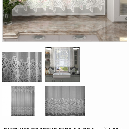
Доверенность на
получение груза
Документы по работе с
персональными данными
Письмо руководителю
Вопросы и ответы
Добавить
Новости | Статьи
в
корзину