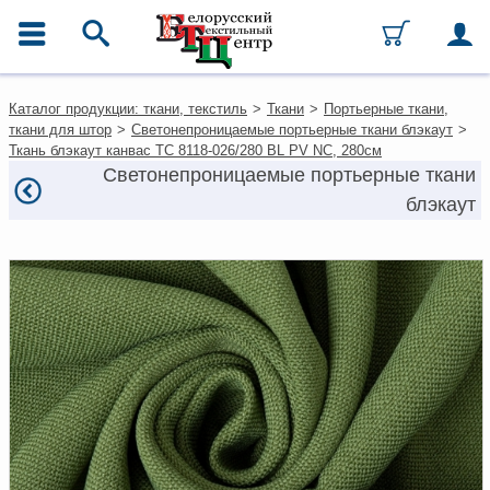
ГЛАВНОЕ МЕНЮ
Контакты
Каталог продукции: ткани, текстиль
>
Ткани
>
Портьерные ткани,
Каталог
ткани для штор
>
Светонепроницаемые портьерные ткани блэкаут
>
Ткани
Ткань блэкаут канвас TC 8118-026/280 BL PV NC, 280см
Домашний текстиль
Светонепроницаемые портьерные ткани
Одежда
блэкаут
Ковры
Текстиль для ресторанов и
гостиниц
Текстильная галантерея и
фурнитура
Условия работы
Оплата и доставка
Как оформить заказ
Вакансии
Как нас найти
Написать нам