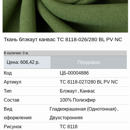
Доверенность на
получение груза
Документы по работе с
персональными данными
Письмо руководителю
Вопросы и ответы
Добавить
Новости | Статьи
Ткань блэкаут канвас TC 8118-026/280 BL PV NC
в
корзину
В наличии: 0 м.
Цена:
606,42
р.
Предзаказ
Код
ЦБ-00004886
Артикул
TC 8118-027/280 BL PV NC
Тип
Блэкаут
,
Канвас
Состав
100% Полиэфир
Вид
Гладкокрашеная (Однотонная)
,
оформления
Двухсторонняя
Рисунок
TC 8118