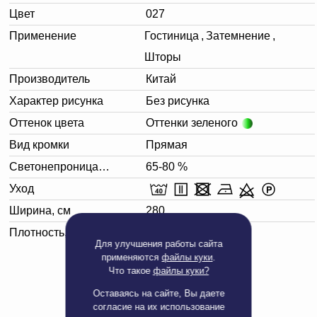
Цвет
027
Применение
Гостиница
,
Затемнение
,
Шторы
Производитель
Китай
Характер рисунка
Без рисунка
Оттенок цвета
Оттенки зеленого
Вид кромки
Прямая
Светонепроницаемость
65-80 %
Уход
Ширина, см
280
Плотность, г/м²
260
Для улучшения работы сайта
применяются
файлы куки
.
Что такое
файлы куки?
Оставаясь на сайте, Вы даете
согласие на их использование