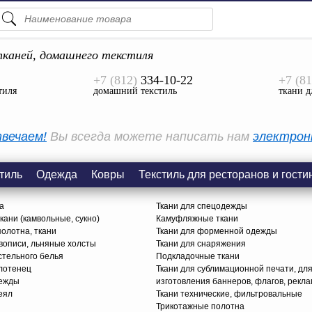
ПОДСКАЗКИ
ТОВАРЫ
каней, домашнего текстиля
+7 (812)
334-10-22
+7 (81
Просмотреть Все
тиля
домашний текстиль
ткани д
КАТЕГОРИИ
вечаем!
Вы всегда можете написать нам
электрон
тиль
Одежда
Ковры
Текстиль для ресторанов и гости
а
Ткани для спецодежды
ани (камвольные, сукно)
Камуфляжные ткани
олотна, ткани
Ткани для форменной одежды
вописи, льняные холсты
Ткани для снаряжения
стельного белья
Подкладочные ткани
олотенец
Ткани для сублимационной печати, дл
дежды
изготовления баннеров, флагов, рекл
еял
Ткани технические, фильтровальные
Трикотажные полотна