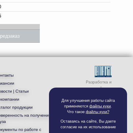
0
5
редзаказ
онтакты
Разработка и
акансии
продвижение сайта —
вости | Статьи
студия «
Ламантин
»
 компании
Для улучшения работы сайта
применяются
файлы куки
.
аталог продукции
Что такое
файлы куки?
оверенность на получение
уза
Оставаясь на сайте, Вы даете
согласие на их использование
окументы по работе с