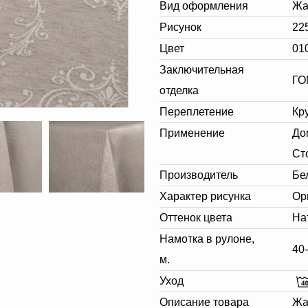
Вид оформления
Жа
Рисунок
22
Цвет
01
Заключительная
ГО
отделка
Переплетение
Кр
Применение
До
Ст
Производитель
Бе
Характер рисунка
Ор
Оттенок цвета
На
Намотка в рулоне,
40
м.
Уход
Описание товара
Жа