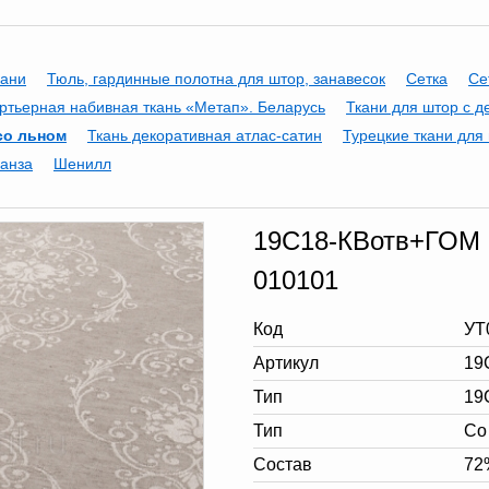
кани
Тюль, гардинные полотна для штор, занавесок
Сетка
Се
ртьерная набивная ткань «Метап». Беларусь
Ткани для штор с д
со льном
Ткань декоративная атлас-сатин
Турецкие ткани для
анза
Шенилл
19С18-КВотв+ГОМ И
010101
Код
УТ
Артикул
19
Тип
19
Тип
Со
Состав
72