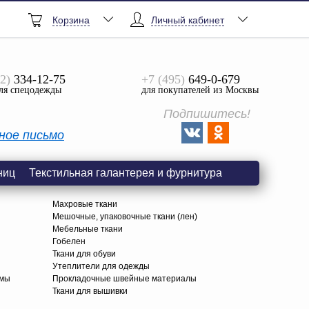
Корзина
Личный кабинет
2)
334-12-75
+7 (495)
649-0-679
ля спецодежды
для покупателей из Москвы
Подпишитесь!
ное письмо
ниц
Текстильная галантерея и фурнитура
Махровые ткани
Мешочные, упаковочные ткани (лен)
Мебельные ткани
Гобелен
Ткани для обуви
я
Утеплители для одежды
амы
Прокладочные швейные материалы
Ткани для вышивки