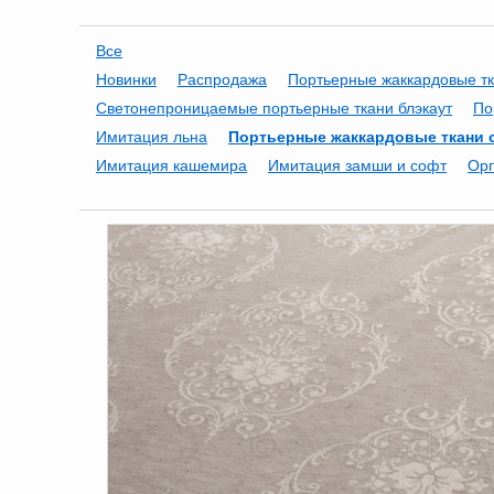
Все
Новинки
Распродажа
Портьерные жаккардовые т
Светонепроницаемые портьерные ткани блэкаут
По
Имитация льна
Портьерные жаккардовые ткани 
Имитация кашемира
Имитация замши и софт
Орг