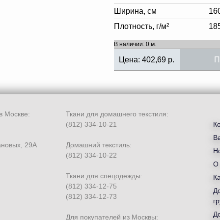
Ширина, см
16
Плотность, г/м²
18
В наличии: 0 м.
Цена:
402,69
р.
П
в Москве:
Ткани для домашнего текстиля:
(812) 334-10-21
К
В
ановых, 29А
Домашний текстиль:
Но
(812) 334-10-22
О
Ткани для спецодежды:
К
(812) 334-12-75
Д
(812) 334-12-73
гр
Д
Для покупателей из Москвы: