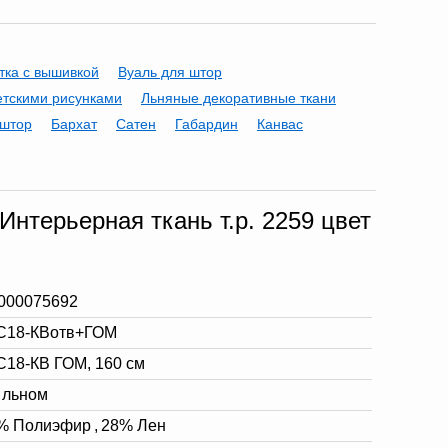
тка с вышивкой
Вуаль для штор
етскими рисунками
Льняные декоративные ткани
 штор
Бархат
Сатен
Габардин
Канвас
нтерьерная ткань т.р. 2259 цвет
000075692
С18-КВотв+ГОМ
С18-КВ ГОМ, 160 см
 льном
% Полиэфир
,
28% Лен