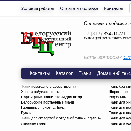
Условия работы
Оплата и доставка
Контакты
Оптовые продажи т
+7 (812)
334-10-21
ткани для домашнего текс
Есть вопросы?
От
Контакты
Каталог
Ткани
Домашний текс
Ткани новогоднего ассортимента
Ткань Крапив
Хлопчатобумажные ткани
Шерстяные тк
Портьерные ткани, ткани для штор
Вафельные п
Белорусские портьерные ткани
Ткани для жи
Гардинные полотна. Тюль.
Ткани для по
Вуаль
Ткани для п
Ткани для скатертей с отделкой типа «Тефлон»
Ткани для о
Льняные ткани
Ткани для од