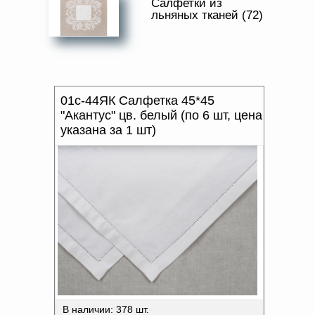
Салфетки из
Доверенность на
льняных тканей (72)
ПРИМЕНЕНИЕ
получение груза
Документы по работе с
персональными данными
ПРОИЗВОДИТЕЛЬ
Письмо руководителю
Вопросы и ответы
ХАРАКТЕР РИСУНКА
Добавить
Новости | Статьи
01с-44ЯК Салфетка 45*45
в
ОТТЕНОК ЦВЕТА
"Акантус" цв. белый (по 6 шт, цена
корзину
указана за 1 шт)
В наличии: 378 шт.