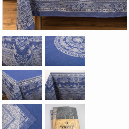
Доверенность на
получение груза
Документы по работе с
персональными данными
Письмо руководителю
Вопросы и ответы
Добавить
Новости | Статьи
в
корзину