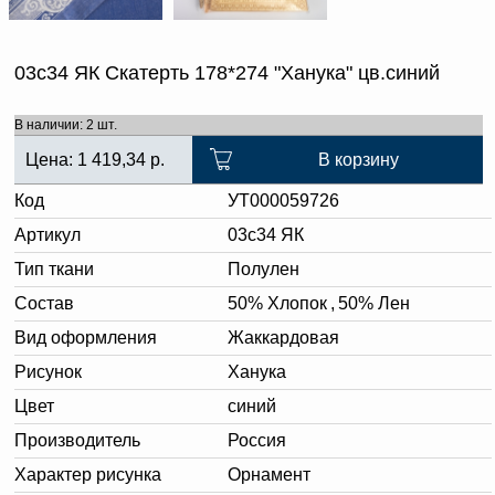
03с34 ЯК Скатерть 178*274 "Ханука" цв.синий
В наличии: 2 шт.
Цена:
1 419,34
р.
В корзину
Код
УТ000059726
Артикул
03с34 ЯК
Тип ткани
Полулен
Состав
50% Хлопок
,
50% Лен
Вид оформления
Жаккардовая
Рисунок
Ханука
Цвет
синий
Производитель
Россия
Характер рисунка
Орнамент