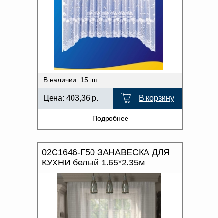
Доверенность на
ОТТЕНОК ЦВЕТА
получение груза
Документы по работе с
персональными данными
ШИРИНА, СМ
Письмо руководителю
Вопросы и ответы
ВЫСОТА, СМ
Добавить
Новости | Статьи
в
ТИП КРЕПЛЕНИЯ
В наличии: 15 шт.
корзину
Цена:
403,36
р.
В корзину
Подробнее
02С1646-Г50 ЗАНАВЕСКА ДЛЯ
КУХНИ белый 1.65*2.35м