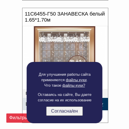
11С6455-Г50 ЗАНАВЕСКА белый
1.65*1.70м
Для улучшения работы сайта
применяются
файлы куки
.
Что такое
файлы куки?
В наличии: 1 шт.
Оставаясь на сайте, Вы даете
согласие на их использование
Цена:
263,38
р.
В корзину
Согласна/ен
Подробнее
Фильтры