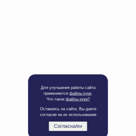
Доверенность на
получение груза
Документы по работе с
персональными данными
Письмо руководителю
Вопросы и ответы
Добавить
Новости | Статьи
в
корзину
Для улучшения работы сайта
применяются
файлы куки
.
Что такое
файлы куки?
Оставаясь на сайте, Вы даете
согласие на их использование
Согласна/ен
Полная версия сайта