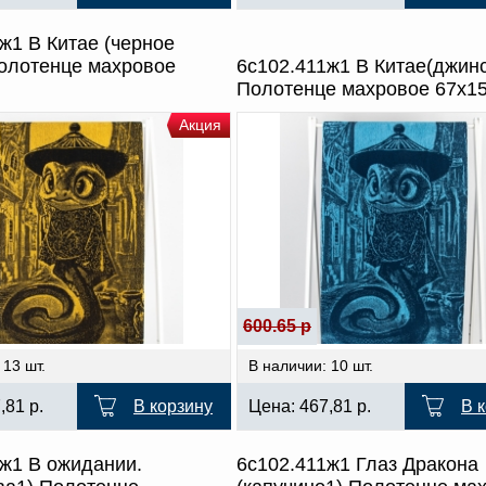
ж1 В Китае (черное
Полотенце махровое
6с102.411ж1 В Китае(джинс
Полотенце махровое 67х1
Акция
600.65 р
 13 шт.
В наличии: 10 шт.
7,81
р.
В корзину
Цена:
467,81
р.
В 
1ж1 В ожидании.
6с102.411ж1 Глаз Дракона