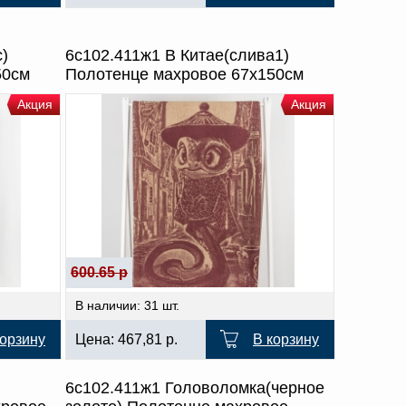
)
6с102.411ж1 В Китае(слива1)
50см
Полотенце махровое 67х150см
Акция
Акция
600.65 р
В наличии: 31 шт.
корзину
Цена:
467,81
р.
В корзину
6с102.411ж1 Головоломка(черное