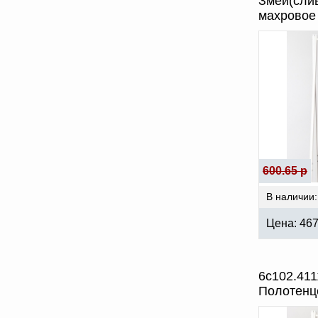
Змей(сли
махровое
600.65 р
В наличии:
Цена:
46
6с102.411
Полотенц