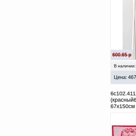
600.65 р
В наличии:
Цена:
46
6с102.41
(красный
67х150см