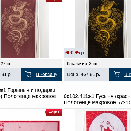
600.65 р
 27 шт.
В наличии: 2 шт.
7,81
р.
В корзину
Цена:
467,81
р.
В 
1ж1 Горыныч и подарки
6) Полотенце махровое
6с102.411ж1 Гусыня (крас
Полотенце махровое 67х1
Акция