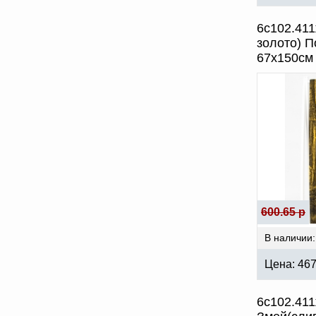
6с102.411
золото) 
67х150см
600.65 р
В наличии:
Цена:
46
6с102.41