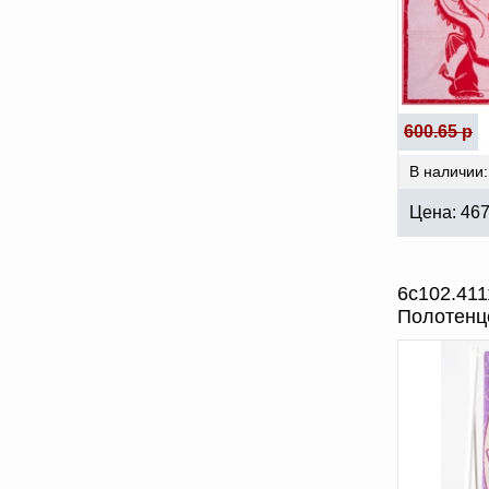
600.65 р
В наличии:
Цена:
46
6с102.411
Полотенц