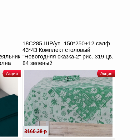
18С285-ШР/уп. 150*250+12 салф.
43*43 Комплект столовый
еяльник
"Новогодняя сказка-2" рис. 319 цв.
олна
84 зеленый
Акция
Акция
3160.38 р