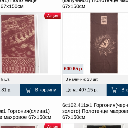
ва1) Полотенце
(капучино1) Полотенце ма
 67х150см
67х150см
Акция
600.65 р
 6 шт.
В наличии: 23 шт.
7,81
р.
В корзину
Цена:
407,15
р.
В 
6с102.411ж1 Горгония(чер
ж1 Горгония(слива1)
золото) Полотенце махров
е махровое 67х150см
67х150см
Акция