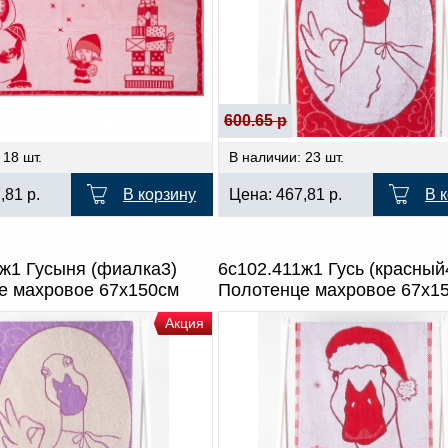
600.65 р
 18 шт.
В наличии: 23 шт.
7,81
р.
В корзину
Цена:
467,81
р.
В 
ж1 Гусыня (фиалка3)
6с102.411ж1 Гусь (красный
е махровое 67х150см
Полотенце махровое 67х1
Акция