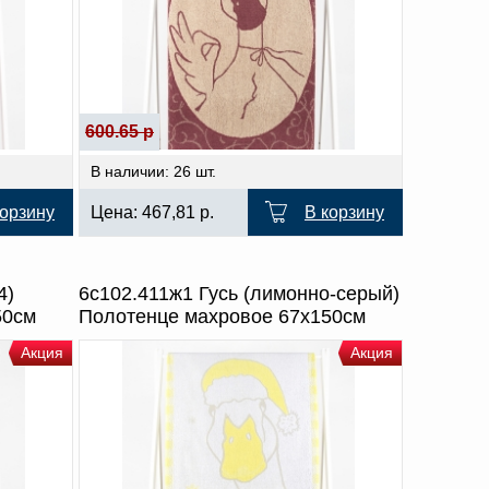
600.65 р
В наличии: 26 шт.
корзину
Цена:
467,81
р.
В корзину
4)
6с102.411ж1 Гусь (лимонно-серый)
50см
Полотенце махровое 67х150см
Акция
Акция