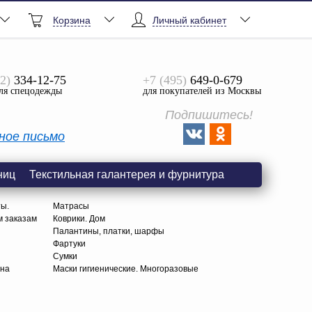
Корзина
Личный кабинет
2)
334-12-75
+7 (495)
649-0-679
ля спецодежды
для покупателей из Москвы
Подпишитесь!
ное письмо
ниц
Текстильная галантерея и фурнитура
ты.
Матрасы
м заказам
Коврики. Дом
Палантины, платки, шарфы
Фартуки
Сумки
тна
Маски гигиенические. Многоразовые