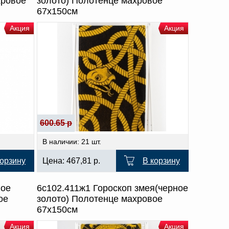
хровое
золото) Полотенце махровое
67х150см
Акция
Акция
600.65 р
В наличии: 21 шт.
корзину
Цена:
467,81
р.
В корзину
ное
6с102.411ж1 Гороскоп змея(черное
ое
золото) Полотенце махровое
67х150см
Акция
Акция