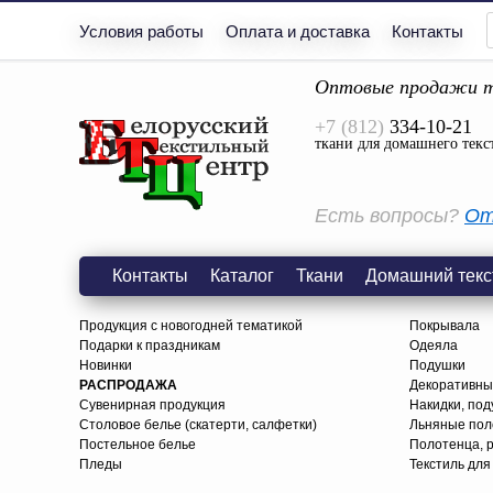
Условия работы
Оплата и доставка
Контакты
Оптовые продажи т
+7 (812)
334-10-21
ткани для домашнего текс
Есть вопросы?
От
Контакты
Каталог
Ткани
Домашний текс
Продукция с новогодней тематикой
Покрывала
Подарки к праздникам
Одеяла
Новинки
Подушки
РАСПРОДАЖА
Декоративны
Сувенирная продукция
Накидки, под
Столовое белье (скатерти, салфетки)
Льняные поло
Постельное белье
Полотенца, 
Пледы
Текстиль для