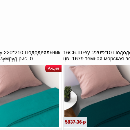
у 220*210 Пододеяльник
16С6-ШР/у. 220*210 Подод
изумруд рис. 0
цв. 1679 темная морская в
Акция
5837.36 р