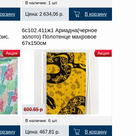
В наличии: 1 шт.
корзину
Цена:
2 634,06
р.
В корзину
6с102.411ж1 Ариадна(черное
рис.
золото) Полотенце махровое
67х150см
Акция
Акция
600.65 р
В наличии: 6 шт.
корзину
Цена:
467,81
р.
В корзину