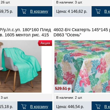
 26 шт.
В наличии: 3 шт.
59,75
р.
В корзину
Цена:
4 146,62
р.
В 
/у./л.с.уп. 180*160 Плед
4602-БЧ Скатерть 145*145 
в. 1605 ментол рис. 415
D863 "Осень"
Акция
529.51 р
 3 шт.
В наличии: 2 шт.
15,18
р.
В корзину
Цена:
446,54
р.
В 