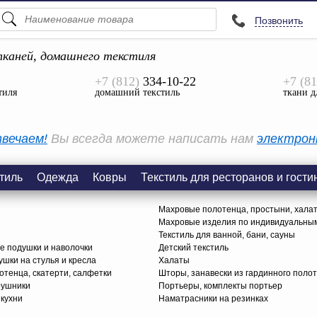
Позвонить
ПОДСКАЗКИ
ТОВАРЫ
каней, домашнего текстиля
+7 (812)
334-10-22
+7 (81
Просмотреть Все
тиля
домашний текстиль
ткани д
КАТЕГОРИИ
вечаем!
Вы всегда можете написать нам
электрон
тиль
Одежда
Ковры
Текстиль для ресторанов и гости
Махровые полотенца, простыни, хала
Махровые изделия по индивидуальны
Текстиль для ванной, бани, сауны
е подушки и наволочки
Детский текстиль
ушки на стулья и кресла
Халаты
тенца, скатерти, салфетки
Шторы, занавески из гардинного поло
рушники
Портьеры, комплекты портьер
 кухни
Наматрасники на резинках