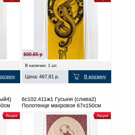
600.65 р
В наличии: 1 шт.
корзину
Цена:
467,81
р.
В корзину
ный4)
6с102.411ж1 Гусыня (слива2)
50см
Полотенце махровое 67х150см
Акция
Акция