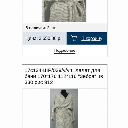
ХАРАКТЕР РИСУНКА
Доверенность на
получение груза
ОТТЕНОК ЦВЕТА
Документы по работе с
персональными данными
Письмо руководителю
В наличии: 2 шт.
Вопросы и ответы
Добавить
Новости | Статьи
Цена:
3 650,86
р.
В корзину
в
Подробнее
корзину
17с134-ШР/039/у/уп. Халат для
бани 170*176 112*116 "Зебра" цв
330 рис 912