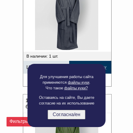
В наличии: 1 шт.
Цена:
2 568,00
р.
В корзину
Для улучшения работы сайта
Подробнее
применяются
файлы куки
.
Что такое
файлы куки?
Оставаясь на сайте, Вы даете
1с452.210.1 170-176/92 (1-
согласие на их использование
болотный) Халат мужской
Согласна/ен
Фильтры