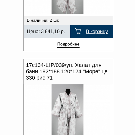
В наличии: 2 шт.
Цена:
3 841,10
р.
В корзину
Подробнее
17с134-ШР/039/уп. Халат для
бани 182*188 120*124 "Море" цв
330 рис 71