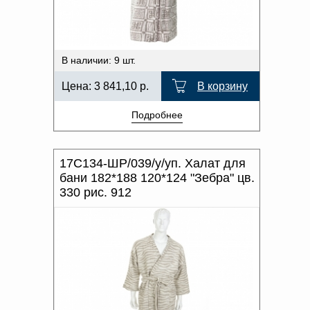
В наличии: 9 шт.
Цена:
3 841,10
р.
В корзину
Подробнее
17С134-ШР/039/у/уп. Халат для
бани 182*188 120*124 "Зебра" цв.
330 рис. 912