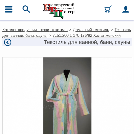
ГЛАВНОЕ МЕНЮ
Контакты
Каталог продукции: ткани, текстиль
>
Домашний текстиль
>
Текстиль
Каталог
для ванной, бани, сауны
>
7с51.200.1 170-176/92 Халат женский
Ткани
Текстиль для ванной, бани, сауны
Домашний текстиль
Одежда
Ковры
Текстиль для ресторанов и
гостиниц
Текстильная галантерея и
фурнитура
Условия работы
Оплата и доставка
Как оформить заказ
Вакансии
Как нас найти
Написать нам