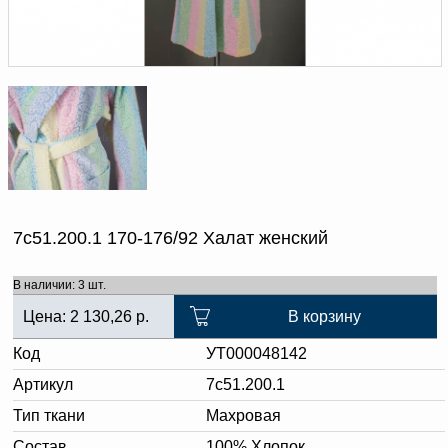
Доверенность на
получение груза
Документы по работе с
персональными данными
Письмо руководителю
Вопросы и ответы
Добавить
Новости | Статьи
в
корзину
7с51.200.1 170-176/92 Халат женский
В наличии: 3 шт.
Цена:
2 130,26
р.
В корзину
Код
УТ000048142
Артикул
7с51.200.1
Тип ткани
Махровая
Состав
100% Хлопок