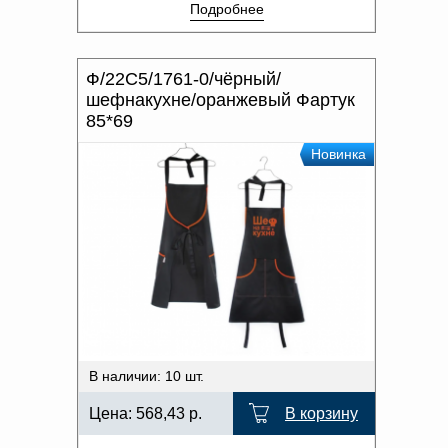
Подробнее
Ф/22С5/1761-0/чёрный/
шефнакухне/оранжевый Фартук
85*69
Новинка
В наличии: 10 шт.
Цена:
568,43
р.
В корзину