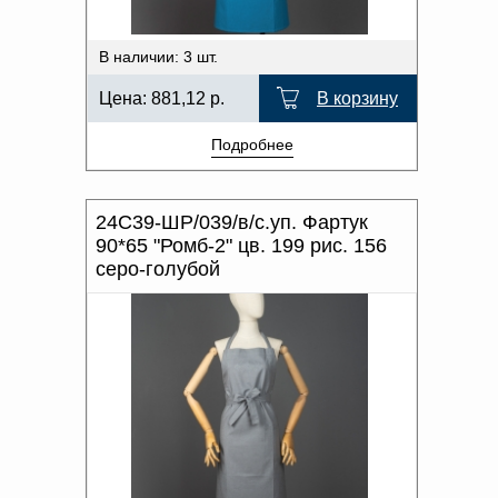
В наличии: 3 шт.
Цена:
881,12
р.
В корзину
Подробнее
24С39-ШР/039/в/с.уп. Фартук
90*65 "Ромб-2" цв. 199 рис. 156
серо-голубой