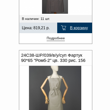
Доверенность на
получение груза
Документы по работе с
персональными данными
В наличии: 11 шт.
Письмо руководителю
Вопросы и ответы
Цена:
819,21
р.
В корзину
Добавить
Новости | Статьи
в
Подробнее
корзину
24С38-ШР/039/в/у/суп Фартук
90*65 "Ромб-2" цв. 330 рис. 156