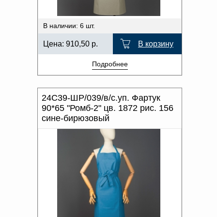
В наличии: 6 шт.
Цена:
910,50
р.
В корзину
Подробнее
24С39-ШР/039/в/с.уп. Фартук
90*65 "Ромб-2" цв. 1872 рис. 156
сине-бирюзовый