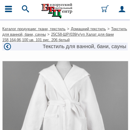
ГЛАВНОЕ МЕНЮ
Контакты
Каталог продукции: ткани, текстиль
>
Домашний текстиль
>
Текстиль
Каталог
для ванной, бани, сауны
>
25С58-ШР/039/у/уп Халат для бани
Ткани
158,164-96,100 цв. 101 рис. 206 белый
Домашний текстиль
Текстиль для ванной, бани, сауны
Одежда
Ковры
Текстиль для ресторанов и
гостиниц
Текстильная галантерея и
фурнитура
Условия работы
Оплата и доставка
Как оформить заказ
Вакансии
Как нас найти
Написать нам