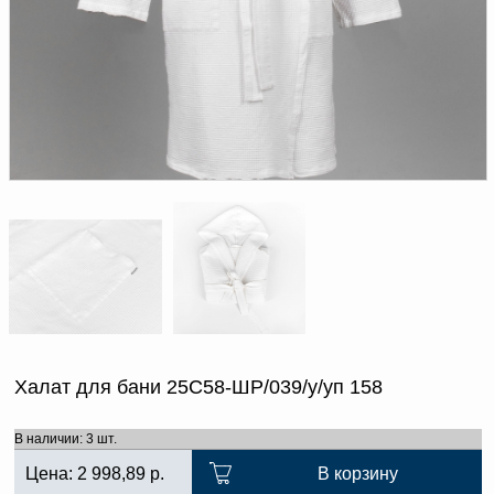
Доверенность на
получение груза
Документы по работе с
персональными данными
Письмо руководителю
Вопросы и ответы
Добавить
Новости | Статьи
в
корзину
Халат для бани 25С58-ШР/039/у/уп 158
В наличии: 3 шт.
Цена:
2 998,89
р.
В корзину