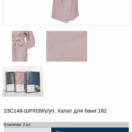
Доверенность на
получение груза
Документы по работе с
персональными данными
Письмо руководителю
Вопросы и ответы
Добавить
Новости | Статьи
в
корзину
23С148-ШР/039/у/уп. Халат для бани 182
В наличии: 2 шт.