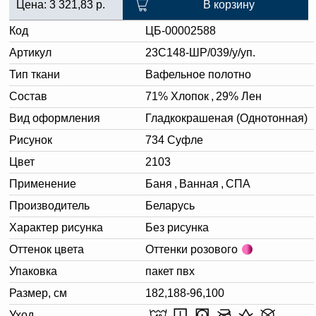
Цена:
3 321,83
р.
В корзину
Код
ЦБ-00002588
Артикул
23С148-ШР/039/у/уп.
Тип ткани
Вафельное полотно
Состав
71% Хлопок
,
29% Лен
Вид оформления
Гладкокрашеная (Однотонная)
Рисунок
734 Суфле
Цвет
2103
Применение
Баня
,
Ванная
,
СПА
Производитель
Беларусь
Характер рисунка
Без рисунка
Оттенок цвета
Оттенки розового
Упаковка
пакет пвх
Размер, см
182,188-96,100
Уход