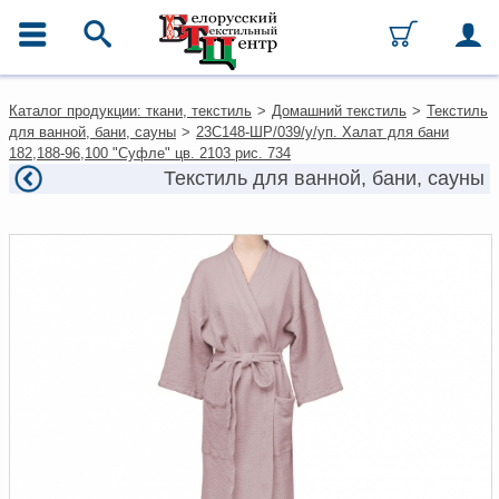
ГЛАВНОЕ МЕНЮ
Контакты
Каталог продукции: ткани, текстиль
>
Домашний текстиль
>
Текстиль
Каталог
для ванной, бани, сауны
>
23С148-ШР/039/у/уп. Халат для бани
Ткани
182,188-96,100 "Суфле" цв. 2103 рис. 734
Домашний текстиль
Текстиль для ванной, бани, сауны
Одежда
Ковры
Текстиль для ресторанов и
гостиниц
Текстильная галантерея и
фурнитура
Условия работы
Оплата и доставка
Как оформить заказ
Вакансии
Как нас найти
Написать нам