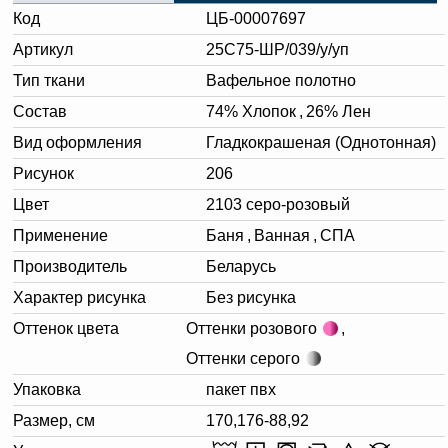
Код
ЦБ-00007697
Артикул
25С75-ШР/039/у/уп
Тип ткани
Вафельное полотно
Состав
74% Хлопок
,
26% Лен
Вид оформления
Гладкокрашеная (Однотонная)
Рисунок
206
Цвет
2103 серо-розовый
Применение
Баня
,
Ванная
,
СПА
Производитель
Беларусь
Характер рисунка
Без рисунка
Оттенок цвета
Оттенки розового
,
Оттенки серого
Упаковка
пакет пвх
Размер, см
170,176-88,92