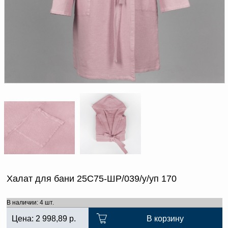
Доверенность на
получение груза
Документы по работе с
персональными данными
Письмо руководителю
Вопросы и ответы
Добавить
Новости | Статьи
в
корзину
Халат для бани 25С75-ШР/039/у/уп 170
В наличии: 4 шт.
Цена:
2 998,89
р.
В корзину