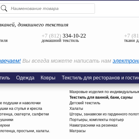
ПОДСКАЗКИ
ТОВАРЫ
каней, домашнего текстиля
+7 (812)
334-10-22
+7 (81
Просмотреть Все
тиля
домашний текстиль
ткани д
КАТЕГОРИИ
вечаем!
Вы всегда можете написать нам
электрон
тиль
Одежда
Ковры
Текстиль для ресторанов и гости
Махровые изделия по индивидуальны
Текстиль для ванной, бани, сауны
е подушки и наволочки
Детский текстиль
ушки на стулья и кресла
Халаты
тенца, скатерти, салфетки
Шторы, занавески из гардинного поло
рушники
Портьеры, комплекты портьер
 кухни
Наматрасники на резинках
лотенца, простыни, халаты.
Матрасы