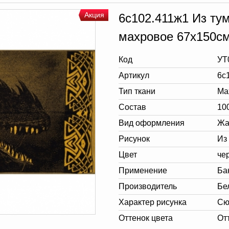
Акция
6с102.411ж1 Из тум
махровое 67х150с
Код
УТ
Артикул
6с
Тип ткани
Ма
Состав
10
Вид оформления
Жа
Рисунок
Из
Цвет
че
Применение
Ба
Производитель
Бе
Характер рисунка
Сю
Оттенок цвета
От