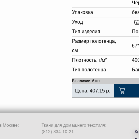
Чё
Упаковка
бе
Уход
Тип изделия
По
Размер полотенца,
67
см
Плотность, г/м²
40
Тип полотенца
Ба
В наличии: 6 шт.
Цена:
407,15
р.
в Москве:
Ткани для домашнего текстиля:
(812) 334-10-21
К