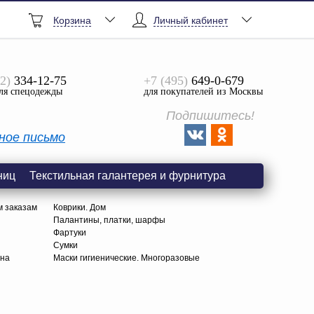
Корзина
Личный кабинет
2)
334-12-75
+7 (495)
649-0-679
ля спецодежды
для покупателей из Москвы
Подпишитесь!
ное письмо
ниц
Текстильная галантерея и фурнитура
м заказам
Коврики. Дом
Палантины, платки, шарфы
Фартуки
Сумки
тна
Маски гигиенические. Многоразовые