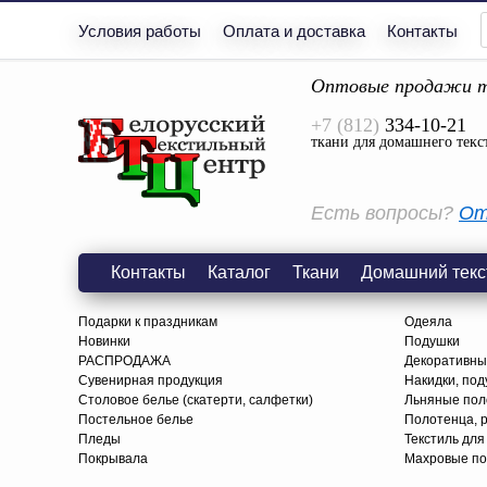
Условия работы
Оплата и доставка
Контакты
Оптовые продажи т
+7 (812)
334-10-21
ткани для домашнего текс
Есть вопросы?
От
Контакты
Каталог
Ткани
Домашний текс
Подарки к праздникам
Одеяла
Новинки
Подушки
РАСПРОДАЖА
Декоративны
Сувенирная продукция
Накидки, под
Столовое белье (скатерти, салфетки)
Льняные поло
Постельное белье
Полотенца, 
Пледы
Текстиль для
Покрывала
Махровые по