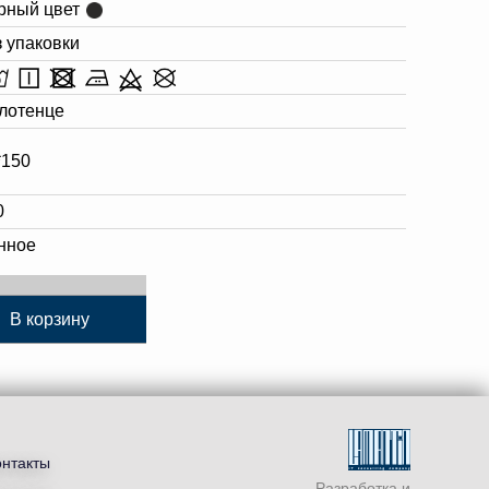
рный цвет
з упаковки
лотенце
*150
0
нное
В корзину
онтакты
Разработка и