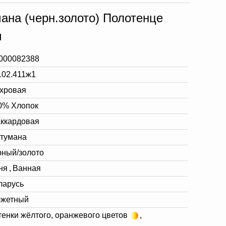
ана (черн.золото) Полотенце
м
000082388
102.411ж1
хровая
0% Хлопок
ккардовая
 тумана
рный/золото
ня
,
Ванная
ларусь
жетный
тенки жёлтого, оранжевого цветов
,