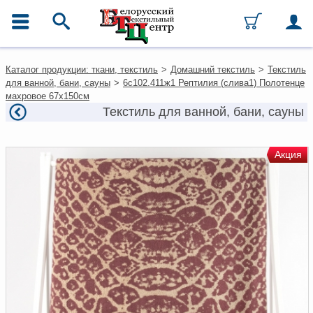
ГЛАВНОЕ МЕНЮ
Контакты
Каталог продукции: ткани, текстиль
>
Домашний текстиль
>
Текстиль
Каталог
для ванной, бани, сауны
>
6с102.411ж1 Рептилия (слива1) Полотенце
Ткани
махровое 67х150см
Домашний текстиль
Текстиль для ванной, бани, сауны
Одежда
Ковры
Текстиль для ресторанов и
Акция
гостиниц
Текстильная галантерея и
фурнитура
Условия работы
Оплата и доставка
Как оформить заказ
Вакансии
Как нас найти
Написать нам