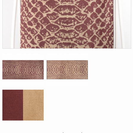
Доверенность на
получение груза
Документы по работе с
персональными данными
Письмо руководителю
Вопросы и ответы
Добавить
Новости | Статьи
в
корзину