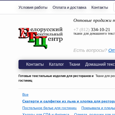
Условия работы
Оплата и доставка
Контакты
Оптовые продажи т
+7 (812)
334-10-21
ткани для домашнего текс
Есть вопросы?
От
Контакты
Каталог
Ткани
Домашний текс
Готовые текстильные изделия для ресторанов и
Ткани для ре
гостиниц
Все
Скатерти и салфетки из льна и хлопка для ресто
Постельное белье для гостиниц
Покрывала и пледы
Халаты для СПА и фитнеса
Одеяла, подушки для г