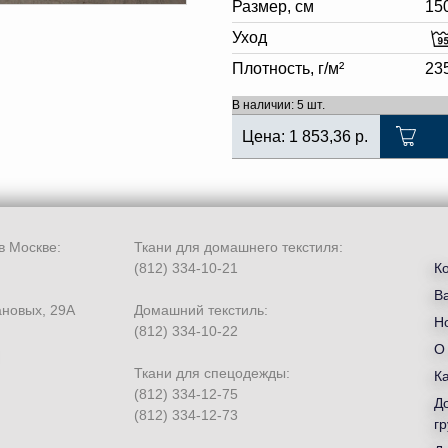
Размер, см
15
Уход
Плотность, г/м²
23
В наличии: 5 шт.
Цена:
1 853,36
р.
в Москве:
Ткани для домашнего текстиля:
(812) 334-10-21
К
В
ановых, 29А
Домашний текстиль:
Но
(812) 334-10-22
О
Ткани для спецодежды:
К
(812) 334-12-75
Д
(812) 334-12-73
гр