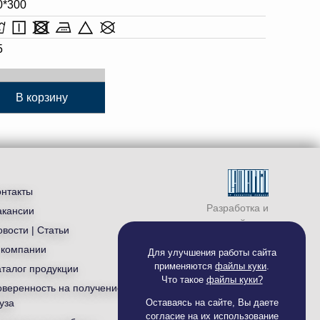
0*300
5
В корзину
онтакты
Разработка и
акансии
продвижение сайта —
вости | Статьи
студия «
Ламантин
»
 компании
Для улучшения работы сайта
применяются
файлы куки
.
аталог продукции
Что такое
файлы куки?
оверенность на получение
уза
Оставаясь на сайте, Вы даете
согласие на их использование