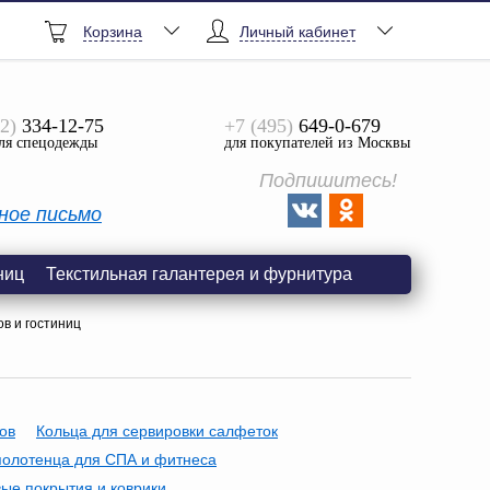
Корзина
Личный кабинет
2)
334-12-75
+7 (495)
649-0-679
ля спецодежды
для покупателей из Москвы
Подпишитесь!
ное письмо
ниц
Текстильная галантерея и фурнитура
в и гостиниц
ов
Кольца для сервировки салфеток
олотенца для СПА и фитнеса
ые покрытия и коврики