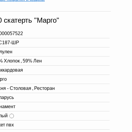
 скатерть "Марго"
000057522
С187-ШР
лулен
% Хлопок
,
59% Лен
ккардовая
рго
хня - Столовая
,
Ресторан
ларусь
намент
лый
кет пвх