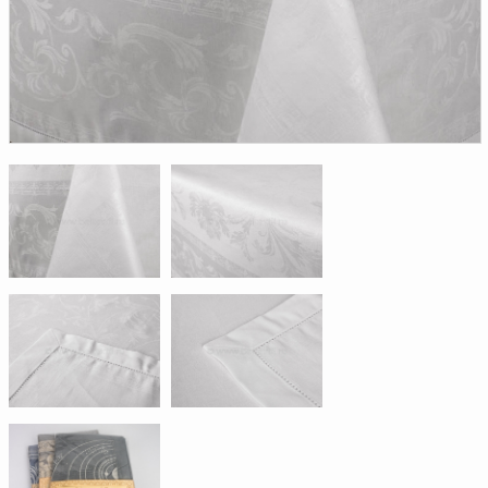
Доверенность на
получение груза
Документы по работе с
персональными данными
Письмо руководителю
Вопросы и ответы
Добавить
Новости | Статьи
в
корзину